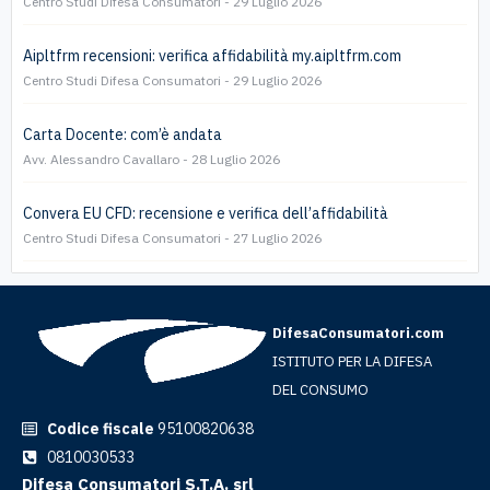
Centro Studi Difesa Consumatori
29 Luglio 2026
Aipltfrm recensioni: verifica affidabilità my.aipltfrm.com
Centro Studi Difesa Consumatori
29 Luglio 2026
Carta Docente: com’è andata
Avv. Alessandro Cavallaro
28 Luglio 2026
Convera EU CFD: recensione e verifica dell’affidabilità
Centro Studi Difesa Consumatori
27 Luglio 2026
DifesaConsumatori.com
ISTITUTO PER LA DIFESA
DEL CONSUMO
Codice fiscale
95100820638
0810030533
Difesa Consumatori S.T.A. srl