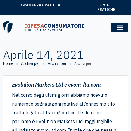
CONSULENZA GRATUITA
LE MIE
PRATICHE
DIFESA
CONSUMATORI
SOCIETÀ TRA AVVOCATI
Aprile 14, 2021
Home
Archivi per
Archivi per
»
»
»
Archivi per
Evolution Markets Ltd e evom-ltd.com
Nel corso degli ultimi giorni abbiamo ricevuto
numerose segnalazioni relative all’ennesimo sito
truffa legato al trading on line. Il sito di cui
parliamo è Evolution Markets Ltd, raggiungibile
all’indirizzo evom-ltd.com. Inutile dire che nessun