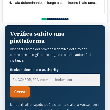
rivelata determinante, ci tengo a sottolineare il lato umano:
la disponibilità è stata costante e la gentilezza infinita. Lo
raccomando vivamente
l
Verifica subito una
piattaforma
Inserisci il nome del broker o il dominio del sito per
controllare se è già stato segnalato dalle autorità di
vigilanza.
Broker, dominio o authority
Cerca
Un controllo rapido può aiutarti a evitare versamenti