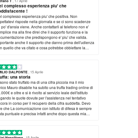
, 17 Aprile
efano T
el complesso esperienza piu' che
oddisfacente !
l complesso esperienza piu' che positiva. Non
ettatevi risposte nella giornata e se ci sono scadenze
 po' d'ansia viene. Anche contattarli al telefono non e'
mplice ma alla fine direi che il supporto funziona e la
cumentazione che predispongono e' piu' che valida.
portante anche il supporto che danno prima dell'udienza
n quello che va citato e cosa potrebbe obbiettare la
ntroparte fornendoti gia' le risposte che vanno date.
, 15 Aprile
MILIO DALPONTE
uffa: una storia
 sono stato truffato ma di una cifra piccola ma il mio
ico Mauro disabile ha subito una truffa trading online di
.000€ e oltre e si è rivolto al servizio leale dell'istituto
gando le quote dovute per l'assistenza nel tentativo
cora in corso per il recupero della cifra suddetta. Devo
re che La comunicazione con istituto di difesa è sempre
ata puntuale e precisa infatti anche dopo questa mia
bblicazione esso ha risposto in modo chiaro e
ddisfacente. La pratica risulta ancora aperta e i tempi
no fisiologicamente lunghi e legati a fattori esterni non
endenti dalla attività del'Istituto. per ora quindi
, 15 Aprile
igi Napolitano