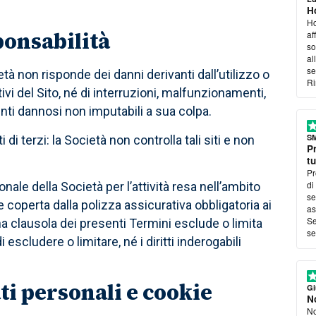
ri
Ho
Ma
Ho
ponsabilità
af
so
al
se
ietà non risponde dei danni derivanti dall’utilizzo o
Ri
vi del Sito, né di interruzioni, malfunzionamenti,
enti dannosi non imputabili a sua colpa.
S
 di terzi: la Società non controlla tali siti e non
Pr
tu
Pr
di
nale della Società per l’attività resa nell’ambito
se
 e coperta dalla polizza assicurativa obbligatoria ai
as
Se
na clausola dei presenti Termini esclude o limita
se
scludere o limitare, né i diritti inderogabili
ti personali e cookie
Gi
N
No