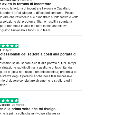
maniamo in attesa di una risoluzione che speriamo per
 avuto la fortuna di incontrare…
uro sia presto positiva.
 avuto la fortuna di incontrare l'avvocato Cavallaro,
fidandomi all'istituto per la difesa del consumo. Posso
lo dire che l'avvocato si è dimostrato subito fattivo e volto
la soluzione del problema. Siamo riusciti a spuntarla
ppur non nella totalità ma oltre le mie aspettative.
ngrazio l'avvocato e tutto il suo team.
, 2 Aprile
M
ofessionisti del settore a costi alla portata di
tti
ofessionisti del settore a costi alla portata di tutti. Tempi
 valutazione rapidi, ottima la gestione di tutto l'iter da
guire e (cosa non assolutamente scontata) presenza ed
sistenza degli Operatori anche nella fasi successive.
nto di dovere consigliare vivamente la struttura ed il
rvizio.
, 24 Marzo
useppe
on è la prima volta che mi rivolgo…
n è la prima volta che mi rivolgo alla vostra