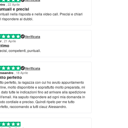
, 22 Aprile
etro
ntuali e precisi
ntuali nella risposta e nella video call. Precisi e chiari
l rispondere ai dubbi.
Verificata
, 21 Aprile
r
ttimo
ecisi, competenti, puntuali.
Verificata
, 18 Aprile
essandro
tto perfetto
tto perfetto, la ragazza con cui ho avuto appuntamento
line, molto disponibile e soprattutto molto preparata, mi
 dato tutte le indicazioni fino ad arrivare alla spedizione
ll'email. Ha saputo rispondere ad ogni mia domanda in
do cordiale e preciso. Quindi ripeto per me tutto
rfetto, raccomando a tutti ciauz Alessandro.