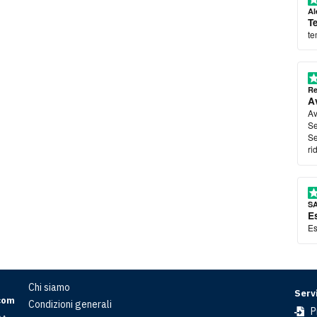
Al
T
te
Re
Av
Av
Se
Se
ri
S
E
Es
Chi siamo
Servi
com
Condizioni generali
P