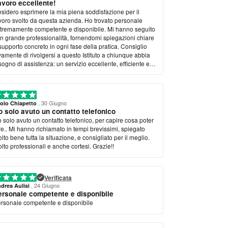
avoro eccellente!
sidero esprimere la mia piena soddisfazione per il
voro svolto da questa azienda. Ho trovato personale
tremamente competente e disponibile. Mi hanno seguito
n grande professionalità, fornendomi spiegazioni chiare
supporto concreto in ogni fase della pratica. Consiglio
vamente di rivolgersi a questo Istituto a chiunque abbia
sogno di assistenza: un servizio eccellente, efficiente e
olto con grande umanità. Complimenti a tutto il team per
ottimo lavoro!
, 30 Giugno
olo Chiapetto
 solo avuto un contatto telefonico
 solo avuto un contatto telefonico, per capire cosa poter
re.. Mi hanno richiamato in tempi brevissimi, spiegato
lto bene tutta la situazione, e consigliato per il meglio.
lto professionali e anche cortesi. Grazie!!
Verificata
, 24 Giugno
drea Aulisi
ersonale competente e disponibile
rsonale competente e disponibile