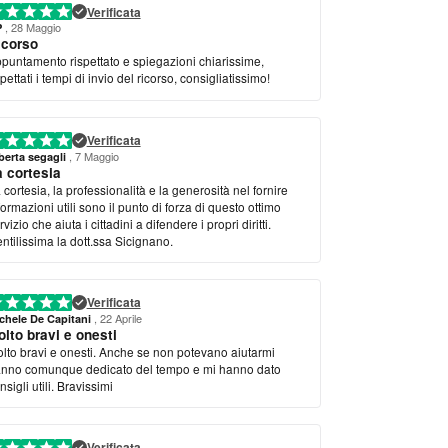
Verificata
, 28 Maggio
P
icorso
puntamento rispettato e spiegazioni chiarissime,
spettati i tempi di invio del ricorso, consigliatissimo!
Verificata
, 7 Maggio
berta segagli
a cortesia
 cortesia, la professionalità e la generosità nel fornire
formazioni utili sono il punto di forza di questo ottimo
rvizio che aiuta i cittadini a difendere i propri diritti.
ntilissima la dott.ssa Sicignano.
Verificata
, 22 Aprile
chele De Capitani
lto bravi e onesti
lto bravi e onesti. Anche se non potevano aiutarmi
nno comunque dedicato del tempo e mi hanno dato
nsigli utili. Bravissimi
Verificata