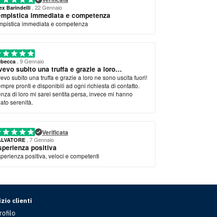
, 22 Gennaio
ex Barindelli
empistica immediata e competenza
mpistica immediata e competenza
, 9 Gennaio
becca
evo subito una truffa e grazie a loro…
evo subito una truffa e grazie a loro ne sono uscita fuori!
mpre pronti e disponibili ad ogni richiesta di contatto.
nza di loro mi sarei sentita persa, invece mi hanno
dato serenità.
Verificata
, 7 Gennaio
ALVATORE
sperienza positiva
perienza positiva, veloci e competenti
zio clienti
rofilo