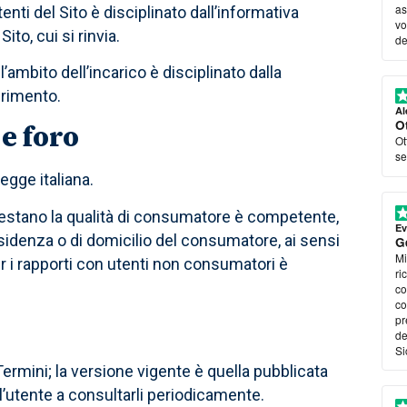
as
tenti del Sito è disciplinato dall’informativa
vo
ito, cui si rinvia.
de
ll’ambito dell’incarico è disciplinato dalla
erimento.
Al
O
 e foro
Ot
se
legge italiana.
ivestano la qualità di consumatore è competente,
Ev
 residenza o di domicilio del consumatore, ai sensi
Ge
Mi
r i rapporti con utenti non consumatori è
ri
co
co
pr
de
Si
Termini; la versione vigente è quella pubblicata
 l’utente a consultarli periodicamente.