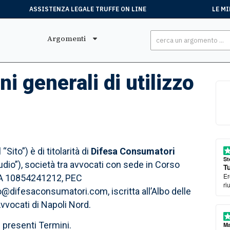
ASSISTENZA LEGALE TRUFFE ON LINE
LE MI
Argomenti
i generali di utilizzo
Sito”) è di titolarità di
Difesa Consumatori
St
tudio”), società tra avvocati con sede in Corso
Tu
Er
 IVA 10854241212, PEC
ri
o@difesaconsumatori.com, iscritta all’Albo delle
Avvocati di Napoli Nord.
i presenti Termini.
Ma