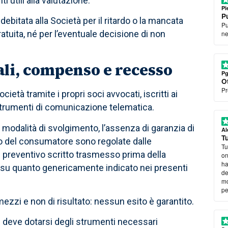
 utili alla valutazione.
Pi
Pu
bitata alla Società per il ritardo o la mancata
Pu
atuita, né per l’eventuale decisione di non
ne
nali, compenso e recesso
Pg
O
Pr
cietà tramite i propri soci avvocati, iscritti ai
 strumenti di comunicazione telematica.
e modalità di svolgimento, l’assenza di garanzia di
Al
Tu
esso del consumatore sono regolate dalle
Tu
l preventivo scritto trasmesso prima della
on
ha
 su quanto genericamente indicato nei presenti
de
mo
pe
mezzi e non di risultato: nessun esito è garantito.
nte deve dotarsi degli strumenti necessari