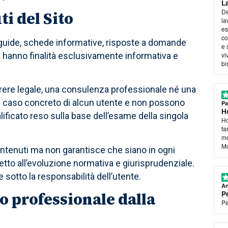
L
De
ti del Sito
la
es
co
li, guide, schede informative, risposte a domande
e 
o) hanno finalità esclusivamente informativa e
vi
bi
sv
l'
arere legale, una consulenza professionale né una
i al caso concreto di alcun utente e non possono
Pa
Ho
alificato reso sulla base dell’esame della singola
Ho
fa
mo
Mo
ontenuti ma non garantisce che siano in ogni
tto all’evoluzione normativa e giurisprudenziale.
 sotto la responsabilità dell’utente.
An
o professionale dalla
P
Pe