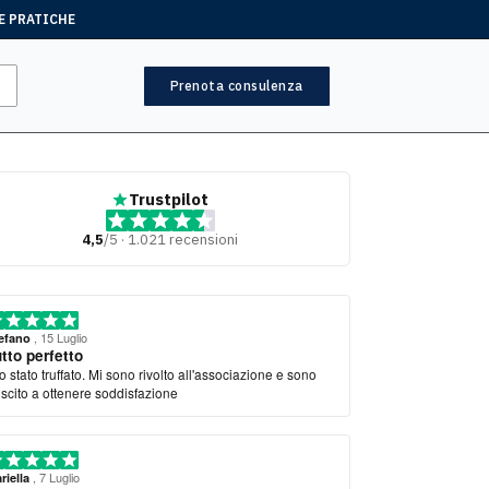
E PRATICHE
Prenota consulenza
Trustpilot
4,5
/5 · 1.021 recensioni
, 15 Luglio
efano
tto perfetto
o stato truffato. Mi sono rivolto all'associazione e sono
uscito a ottenere soddisfazione
, 7 Luglio
riella