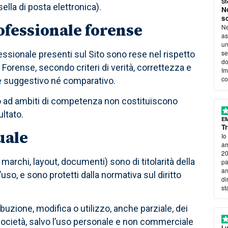
St
ella di posta elettronica).
N
s
ofessionale forense
Ne
asp
un
se
ofessionale presenti sul Sito sono rese nel rispetto
do
 Forense, secondo criteri di verità, correttezza e
Im
co
e suggestivo né comparativo.
co
te o ad ambiti di competenza non costituiscono
ltato.
E
Tr
uale
Io
am
20
i, marchi, layout, documenti) sono di titolarità della
pa
an
so, e sono protetti dalla normativa sul diritto
di
st
pu
so
ibuzione, modifica o utilizzo, anche parziale, dei
so
Società, salvo l’uso personale e non commerciale
dip
Lu