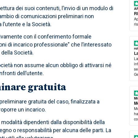
ettura dei suoi contenuti, l’invio di un modulo di
A
R
scambio di comunicazioni preliminari non
Ap
l’utente e la Società.
ri
usivamente con il conferimento formale
oni di incarico professionale” che l’interessato
ro
 della Società.
L
La
in
Società non assume alcun obbligo di attivarsi né
se
fronti dell’utente.
Ge
minare gratuita
Mi
preliminare gratuita del caso, finalizzata a
Mo
Mo
roporre un incarico.
ha
co
modalità dipendenti dalla disponibilità della
gno o responsabilità per alcuna delle parti. La