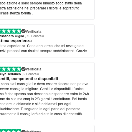
sociazione e sono sempre rimasto soddisfatto della
stra attenzione nel preparare i ricorsi e soprattutto
ll’assistenza fornita .
Verificata
, 16 Febbraio
essandro Giglio
ttima esperienza
tima esperienza. Sono anni ormai che mi avvalgo dei
rvizi proposti con risultati sempre soddisfacenti. Grazie
Verificata
, 2 Febbraio
elyn Terraneo
ntili, competenti e disponibili
 sono stati consigliati e devo essere sincera non potevo
cevere consiglio migliore. Gentili e disponibili. L’unica
sa è che spesso non riescono a rispondere entro le 24h
me da sito ma cmq in 2/3 giorni ti contattano. Poi basta
enotare le chiamate e si è richiamati per ogni
lucidazione. Ti seguono in ogni parte del percorso.
curamente li consiglierò ad altri in caso di necessità.
Verificata