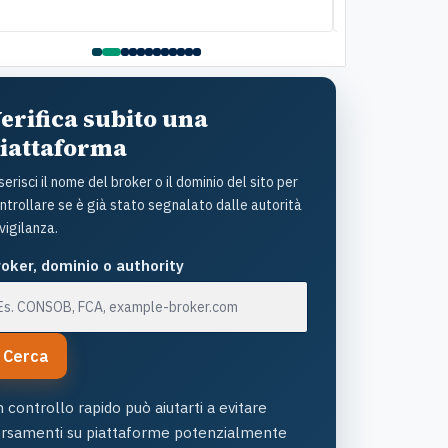
ttolineare il lato umano: la disponibilità è stata
della pratica. C
ante e la gentilezza infinita. Lo raccomando
questo Istituto
amente
assistenza: un s
con grande uman
l'ottimo lavoro!
erifica subito una
iattaforma
serisci il nome del broker o il dominio del sito per
ntrollare se è già stato segnalato dalle autorità
 vigilanza.
oker, dominio o authority
Cerca
 controllo rapido può aiutarti a evitare
ersamenti su piattaforme potenzialmente