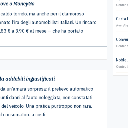
Move o MoneyGo
Centro 
l caldo torrido, ma anche per il clamoroso
Carta 
o l’ira degli automobilisti italiani. Un rincaro
Avv. Al
,83 € a 3,90 € al mese — che ha portato
Conver
Centro 
Noble A
Centro 
a addebiti ingiustificati
 da un’amara sorpresa: il prelievo automatico
resunti danni all’auto noleggiata, non constatati
del veicolo. Una pratica purtroppo non rara,
 il consumatore a costi