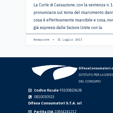
La Corte di Cassazione, con la sentenza n.
pronunciarsi sul tema del risarcimento danni
cosa è effettivamente risarcibile e cosa, inv
già espressi dalle Sezioni Unite con la
Redazione
31 Luglio 2013
DifesaConsumatori.
ISTITUTO PER LA DIFE
DEL CONSUMO
Codice fiscale
95100820638
0810030533
Difesa Consumatori S.T.A. srl
Partita IVA
10854241212