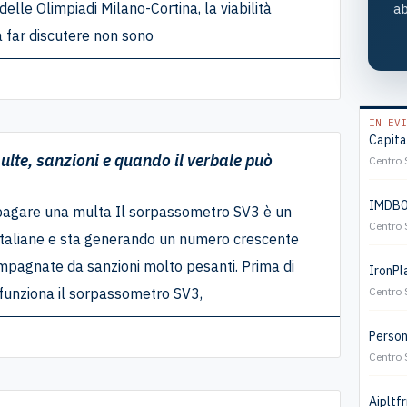
 delle Olimpiadi Milano-Cortina, la viabilità
ab
a far discutere non sono
IN EVI
Capita
te, sanzioni e quando il verbale può
Centro 
IMDB01
pagare una multa Il sorpassometro SV3 è un
Centro 
 italiane e sta generando un numero crescente
mpagnate da sanzioni molto pesanti. Prima di
IronPla
Centro 
funziona il sorpassometro SV3,
Persona
Centro 
Aipltfr