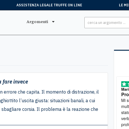
ASSISTENZA LEGALE TRUFFE ON LINE
LE MI
Argomenti
a fare invece
Stefano
, 15 Luglio
Mar
 errore che capita. Il momento di distrazione, il
Tutto perfetto
Pro
Ero stato truffato. Mi sono rivolto all'associazione e
Mi sono rivolta
ghiottito l’uscita giusta: situazioni banali, a cui
sono riuscito a ottenere soddisfazione
mult
sbagliare corsia. Il problema è la reazione che
stat
verb
prof