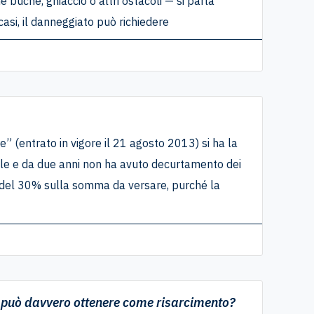
 buche, ghiaccio o altri ostacoli — si parla
casi, il danneggiato può richiedere
e” (entrato in vigore il 21 agosto 2013) si ha la
ale e da due anni non ha avuto decurtamento dei
o del 30% sulla somma da versare, purché la
i può davvero ottenere come risarcimento?