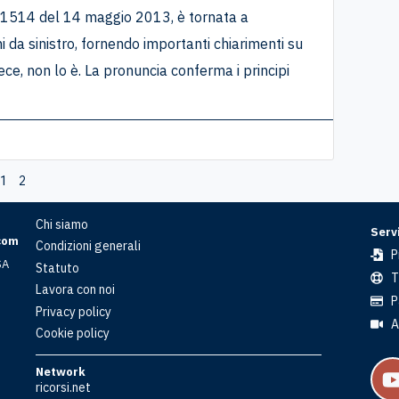
 11514 del 14 maggio 2013, è tornata a
 da sinistro, fornendo importanti chiarimenti su
ece, non lo è. La pronuncia conferma i principi
2
1
Chi siamo
Servi
com
Condizioni generali
P
SA
Statuto
T
Lavora con noi
P
Privacy policy
A
Cookie policy
Network
ricorsi.net