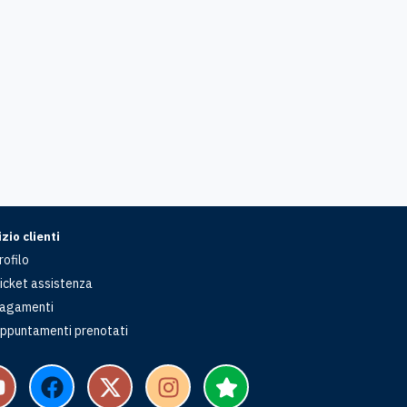
zio clienti
rofilo
icket assistenza
agamenti
ppuntamenti prenotati