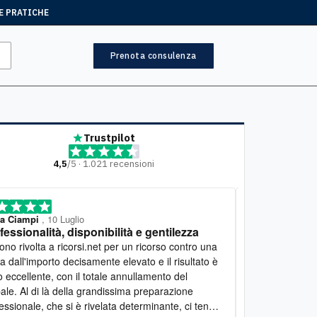
E PRATICHE
Prenota consulenza
Trustpilot
4,5
/5 · 1.021 recensioni
ia Ciampi
, 10 Luglio
Mariella
, 7 Lugl
fessionalità, disponibilità e gentilezza
Lavoro eccel
 a ricorsi.net per un ricorso contro una
Desidero esprim
a dall'importo decisamente elevato e il risultato è
lavoro svolto d
o eccellente, con il totale annullamento del
estremamente c
ale. Al di là della grandissima preparazione
seguito con gra
essionale, che si è rivelata determinante, ci tengo
spiegazioni chi