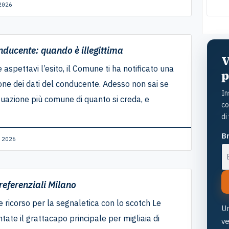
a so
2026
cost
viv
ducente: quando è illegittima
V
aspettavi l’esito, il Comune ti ha notificato una
p
e dei dati del conducente. Adesso non sai se
In
tuazione più comune di quanto si creda, e
co
di
Br
 2026
referenziali Milano
 ricorso per la segnaletica con lo scotch Le
Un
tate il grattacapo principale per migliaia di
v