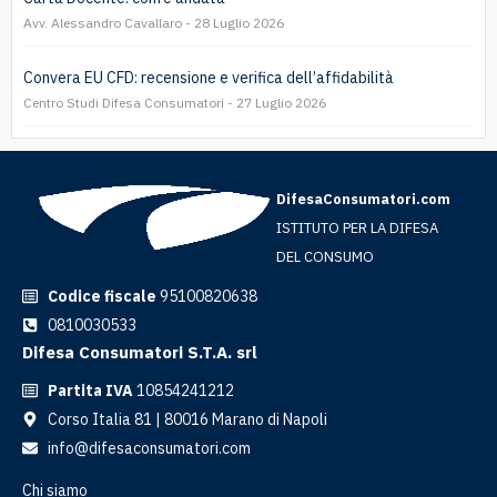
Avv. Alessandro Cavallaro
28 Luglio 2026
Convera EU CFD: recensione e verifica dell’affidabilità
Centro Studi Difesa Consumatori
27 Luglio 2026
DifesaConsumatori.com
ISTITUTO PER LA DIFESA
DEL CONSUMO
Codice fiscale
95100820638
0810030533
Difesa Consumatori S.T.A. srl
Partita IVA
10854241212
Corso Italia 81 | 80016 Marano di Napoli
info@difesaconsumatori.com
Chi siamo