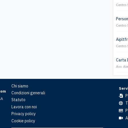
Centro 
Persona
Centro 
Aipltfr
Centro 
Carta 
Avv. Al
Chi siamo
Servi
com
Condizioni generali
P
SA
Statuto
T
Lavora con noi
P
Privacy policy
A
Cookie policy