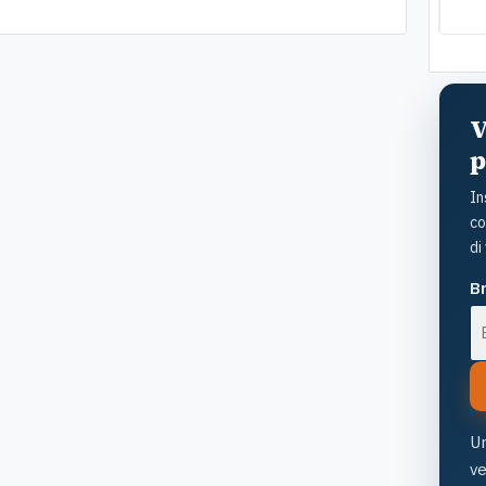
a so
cost
viv
V
p
In
co
di
Br
Un
v