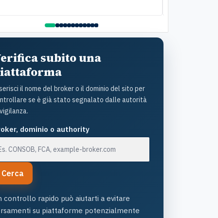
ttolineare il lato umano: la disponibilità è stata
della pratica. C
ante e la gentilezza infinita. Lo raccomando
questo Istituto
amente
assistenza: un s
con grande uman
l'ottimo lavoro!
erifica subito una
iattaforma
serisci il nome del broker o il dominio del sito per
ntrollare se è già stato segnalato dalle autorità
 vigilanza.
oker, dominio o authority
Cerca
 controllo rapido può aiutarti a evitare
ersamenti su piattaforme potenzialmente