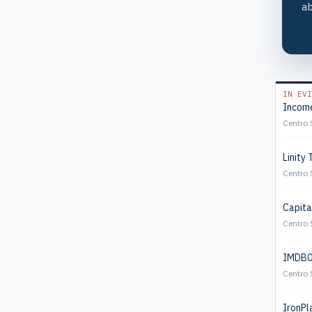
ab
IN EVI
Income
Centro 
Linity 
Centro 
Capita
Centro 
IMDB01
Centro 
IronPla