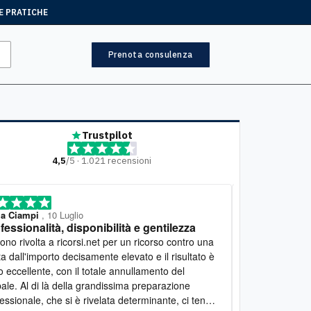
E PRATICHE
Prenota consulenza
Trustpilot
4,5
/5 · 1.021 recensioni
ia Ciampi
, 10 Luglio
Mariella
, 7 Lugl
fessionalità, disponibilità e gentilezza
Lavoro eccel
 a ricorsi.net per un ricorso contro una
Desidero esprim
a dall'importo decisamente elevato e il risultato è
lavoro svolto d
o eccellente, con il totale annullamento del
estremamente c
ale. Al di là della grandissima preparazione
seguito con gra
essionale, che si è rivelata determinante, ci tengo
spiegazioni chi