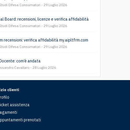
Studi Difesa Consumatori
29 Luglio 2026
l Board: recensioni, licenze e verifica affidabilità
Studi Difesa Consumatori
29 Luglio 2026
m recensioni: verifica affidabilità my.aipltfrm.com
Studi Difesa Consumatori
29 Luglio 2026
Docente: com’è andata
essandro Cavallaro
28 Luglio 2026
zio clienti
rofilo
icket assistenza
agamenti
ppuntamenti prenotati