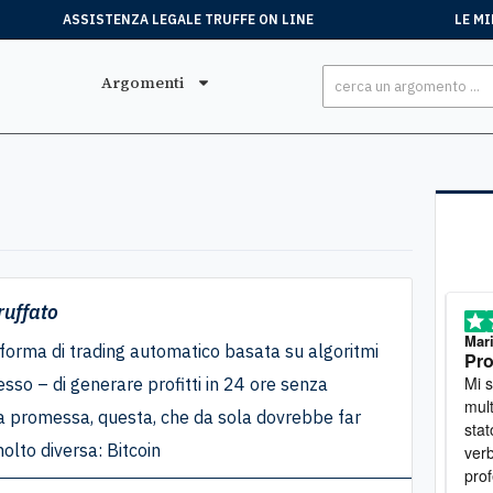
ASSISTENZA LEGALE TRUFFE ON LINE
LE MI
Argomenti
ruffato
Stefano
, 15 Luglio
Mar
forma di trading automatico basata su algoritmi
Tutto perfetto
Pro
Ero stato truffato. Mi sono rivolto all'associazione e
Mi sono rivolta
sso – di generare profitti in 24 ore senza
sono riuscito a ottenere soddisfazione
mult
a promessa, questa, che da sola dovrebbe far
stat
olto diversa: Bitcoin
verb
prof