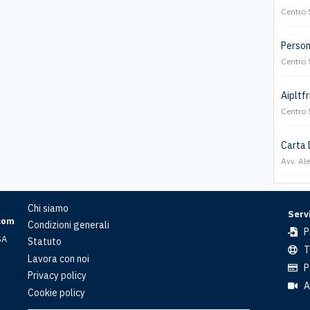
Centro 
Persona
Centro 
Aipltfr
Centro 
Carta 
Avv. Al
Chi siamo
Servi
com
Condizioni generali
P
SA
Statuto
T
Lavora con noi
P
Privacy policy
A
Cookie policy