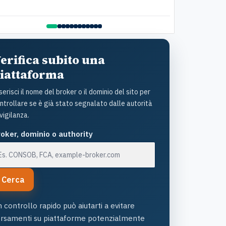
ttolineare il lato umano: la disponibilità è stata
della pratica. C
ante e la gentilezza infinita. Lo raccomando
questo Istituto
amente
assistenza: un s
con grande uman
l'ottimo lavoro!
erifica subito una
iattaforma
serisci il nome del broker o il dominio del sito per
ntrollare se è già stato segnalato dalle autorità
 vigilanza.
oker, dominio o authority
Cerca
 controllo rapido può aiutarti a evitare
ersamenti su piattaforme potenzialmente