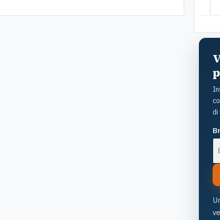
a so
cost
viv
V
p
In
co
di
Br
Un
v