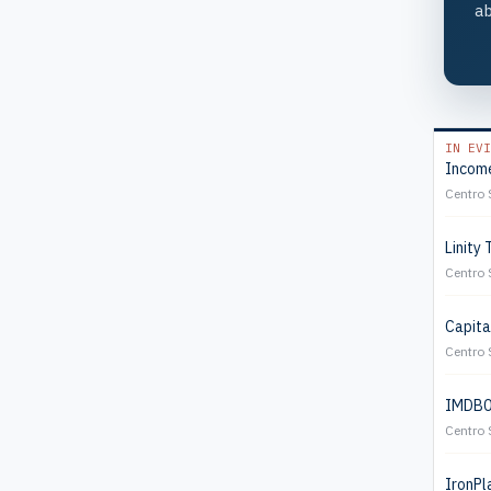
ab
IN EVI
Income
Centro 
Linity 
Centro 
Capita
Centro 
IMDB01
Centro 
IronPla