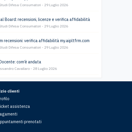
Studi Difesa Consumatori
29 Luglio 2026
l Board: recensioni, licenze e verifica affidabilità
Studi Difesa Consumatori
29 Luglio 2026
m recensioni: verifica affidabilità my.aipltfrm.com
Studi Difesa Consumatori
29 Luglio 2026
Docente: com’è andata
essandro Cavallaro
28 Luglio 2026
zio clienti
rofilo
icket assistenza
agamenti
ppuntamenti prenotati