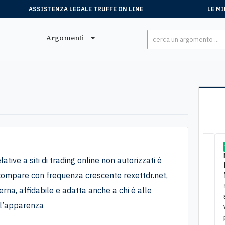
ASSISTENZA LEGALE TRUFFE ON LINE
LE MI
Argomenti
Stefano
, 15 Luglio
Mar
lative a siti di trading online non autorizzati è
Tutto perfetto
Pro
Ero stato truffato. Mi sono rivolto all'associazione e
Mi sono rivolta
i compare con frequenza crescente rexettdr.net,
sono riuscito a ottenere soddisfazione
mult
na, affidabile e adatta anche a chi è alle
stat
o l’apparenza
verb
prof