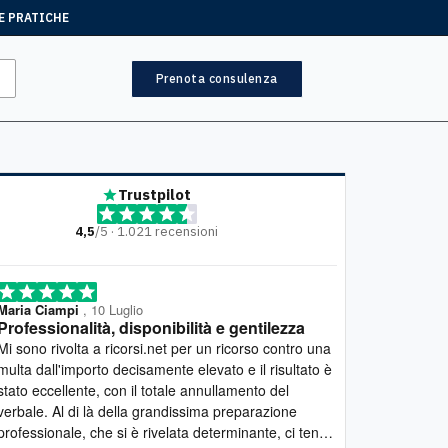
E PRATICHE
Prenota consulenza
Trustpilot
4,5
/5 · 1.021 recensioni
ia Ciampi
, 10 Luglio
Mariella
, 7 Lugl
fessionalità, disponibilità e gentilezza
Lavoro eccel
 a ricorsi.net per un ricorso contro una
Desidero esprim
a dall'importo decisamente elevato e il risultato è
lavoro svolto d
o eccellente, con il totale annullamento del
estremamente c
ale. Al di là della grandissima preparazione
seguito con gra
essionale, che si è rivelata determinante, ci tengo
spiegazioni chi