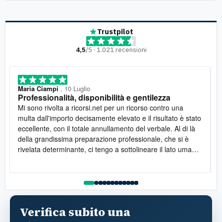
Trustpilot
4,5
/5 · 1.021 recensioni
Maria Ciampi
, 10 Luglio
Professionalità, disponibilità e gentilezza
Mi sono rivolta a ricorsi.net per un ricorso contro una
multa dall'importo decisamente elevato e il risultato è stato
eccellente, con il totale annullamento del verbale. Al di là
della grandissima preparazione professionale, che si è
rivelata determinante, ci tengo a sottolineare il lato umano:
la disponibilità è stata costante e la gentilezza infinita. Lo
raccomando vivamente
l
Verifica subito una