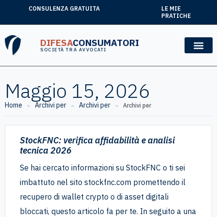
CONSULENZA GRATUITA
LE MIE
PRATICHE
DIFESA
CONSUMATORI
SOCIETÀ TRA AVVOCATI
Maggio 15, 2026
Home
Archivi per
Archivi per
»
»
»
Archivi per
StockFNC: verifica affidabilità e analisi
tecnica 2026
Se hai cercato informazioni su StockFNC o ti sei
imbattuto nel sito stockfnc.com promettendo il
recupero di wallet crypto o di asset digitali
bloccati, questo articolo fa per te. In seguito a una