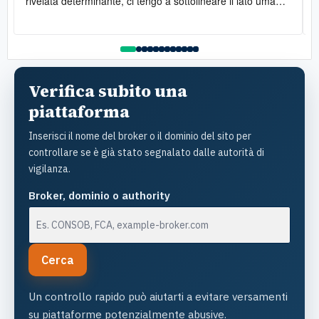
rivelata determinante, ci tengo a sottolineare il lato umano:
la disponibilità è stata costante e la gentilezza infinita. Lo
raccomando vivamente
l
Verifica subito una
piattaforma
Inserisci il nome del broker o il dominio del sito per
controllare se è già stato segnalato dalle autorità di
vigilanza.
Broker, dominio o authority
Cerca
Un controllo rapido può aiutarti a evitare versamenti
su piattaforme potenzialmente abusive.