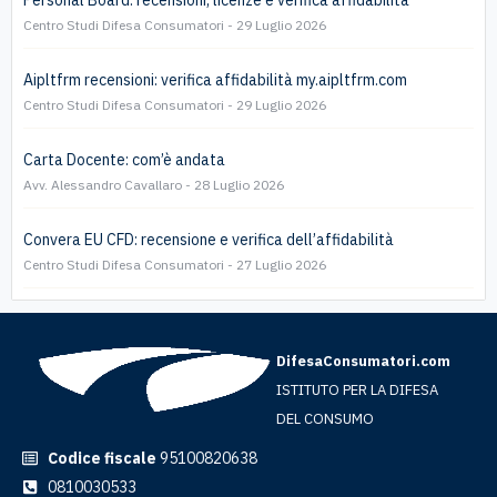
Centro Studi Difesa Consumatori
29 Luglio 2026
Aipltfrm recensioni: verifica affidabilità my.aipltfrm.com
Centro Studi Difesa Consumatori
29 Luglio 2026
Carta Docente: com’è andata
Avv. Alessandro Cavallaro
28 Luglio 2026
Convera EU CFD: recensione e verifica dell’affidabilità
Centro Studi Difesa Consumatori
27 Luglio 2026
DifesaConsumatori.com
ISTITUTO PER LA DIFESA
DEL CONSUMO
Codice fiscale
95100820638
0810030533