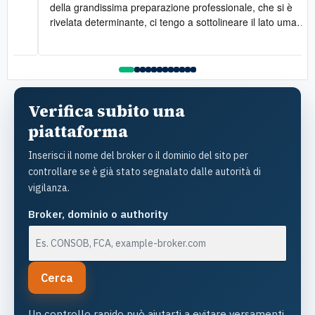
della grandissima preparazione professionale, che si è
rivelata determinante, ci tengo a sottolineare il lato umano:
la disponibilità è stata costante e la gentilezza infinita. Lo
raccomando vivamente
l
Verifica subito una
piattaforma
Inserisci il nome del broker o il dominio del sito per
controllare se è già stato segnalato dalle autorità di
vigilanza.
Broker, dominio o authority
Cerca
Un controllo rapido può aiutarti a evitare versamenti