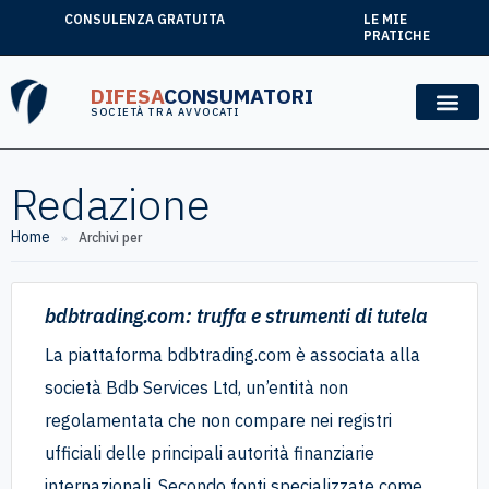
CONSULENZA GRATUITA
LE MIE
PRATICHE
DIFESA
CONSUMATORI
SOCIETÀ TRA AVVOCATI
Redazione
Home
»
Archivi per
bdbtrading.com: truffa e strumenti di tutela
La piattaforma bdbtrading.com è associata alla
società Bdb Services Ltd, un’entità non
regolamentata che non compare nei registri
ufficiali delle principali autorità finanziarie
internazionali. Secondo fonti specializzate come