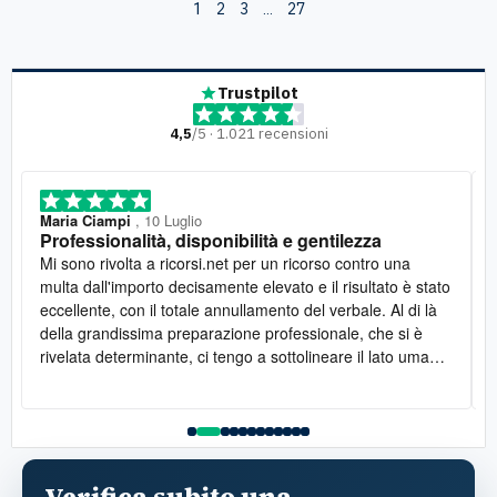
2
3
27
1
…
Trustpilot
4,5
/5 · 1.021 recensioni
Maria Ciampi
, 10 Luglio
Professionalità, disponibilità e gentilezza
Mi sono rivolta a ricorsi.net per un ricorso contro una
multa dall'importo decisamente elevato e il risultato è stato
eccellente, con il totale annullamento del verbale. Al di là
della grandissima preparazione professionale, che si è
rivelata determinante, ci tengo a sottolineare il lato umano:
la disponibilità è stata costante e la gentilezza infinita. Lo
raccomando vivamente
l