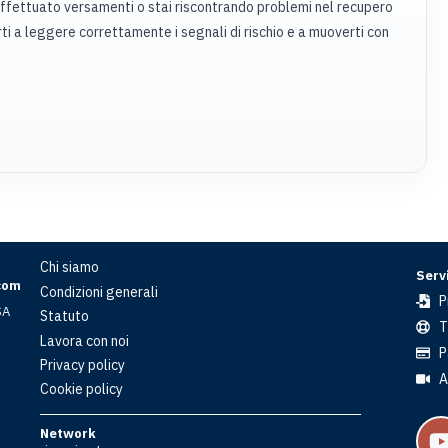
effettuato versamenti o stai riscontrando problemi nel recupero
ti a leggere correttamente i segnali di rischio e a muoverti con
Chi siamo
Servi
com
Condizioni generali
P
SA
Statuto
T
Lavora con noi
P
Privacy policy
A
Cookie policy
Network