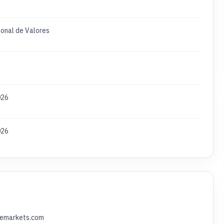
ional de Valores
026
026
gemarkets.com