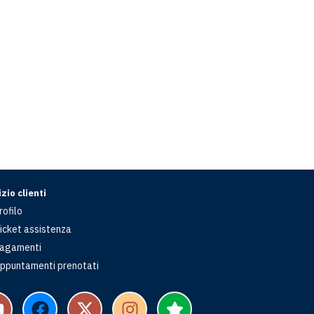
zio clienti
rofilo
icket assistenza
agamenti
ppuntamenti prenotati