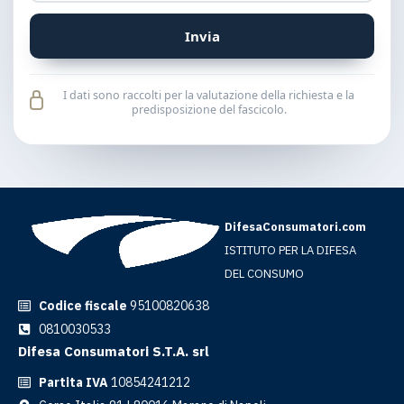
Invia
I dati sono raccolti per la valutazione della richiesta e la
predisposizione del fascicolo.
DifesaConsumatori.com
ISTITUTO PER LA DIFESA
DEL CONSUMO
Codice fiscale
95100820638
0810030533
Difesa Consumatori S.T.A. srl
Partita IVA
10854241212