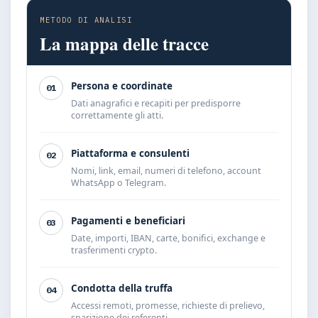
METODO DI ANALISI
La mappa delle tracce
Persona e coordinate
01
Dati anagrafici e recapiti per predisporre
correttamente gli atti.
Piattaforma e consulenti
02
Nomi, link, email, numeri di telefono, account
WhatsApp o Telegram.
Pagamenti e beneficiari
03
Date, importi, IBAN, carte, bonifici, exchange e
trasferimenti crypto.
Condotta della truffa
04
Accessi remoti, promesse, richieste di prelievo,
sparizione dei referenti.