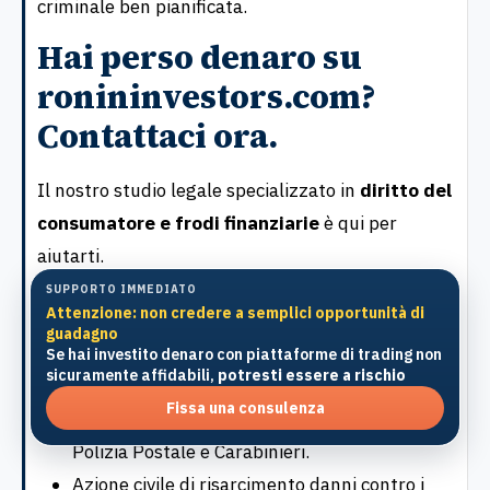
criminale ben pianificata.
Hai perso denaro su
ronininvestors.com?
Contattaci ora.
Il nostro studio legale specializzato in
diritto del
consumatore e frodi finanziarie
è qui per
aiutarti.
SUPPORTO IMMEDIATO
Offriamo:
Attenzione: non credere a semplici opportunità di
guadagno
Consulenza gratuita sulla tua situazione
Se hai investito denaro con piattaforme di trading non
sicuramente affidabili,
potresti essere a rischio
legale.
Fissa una consulenza
Assistenza nella presentazione di denunce a
Polizia Postale e Carabinieri.
Azione civile di risarcimento danni contro i