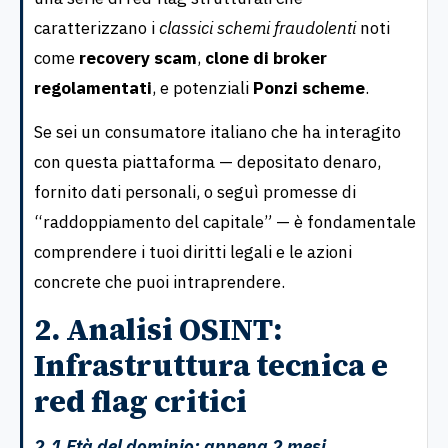
caratterizzano i
classici schemi fraudolenti
noti
come
recovery scam
,
clone di broker
regolamentati
, e potenziali
Ponzi scheme
.
Se sei un consumatore italiano che ha interagito
con questa piattaforma — depositato denaro,
fornito dati personali, o seguì promesse di
“raddoppiamento del capitale” — è fondamentale
comprendere i tuoi diritti legali e le azioni
concrete che puoi intraprendere.
2. Analisi OSINT:
Infrastruttura tecnica e
red flag critici
2.1 Età del dominio: appena 2 mesi