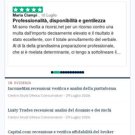
Maria Ciampi
, 10 Luglio
M
Professionalità, disponibilità e gentilezza
L
o
Mi sono rivolta a ricorsi.net per un ricorso contro una
D
multa dall'importo decisamente elevato e il risultato è
l
stato eccellente, con il totale annullamento del verbale.
e
Al di là della grandissima preparazione professionale,
s
che si è rivelata determinante, ci tengo a sottolineare il
s
lato umano: la disponibilità è stata costante e la
pr
gentilezza infinita. Lo raccomando vivamente
a
e
C
IN EVIDENZA
IncomeMax recensioni: verifica e analisi della piattaforma
Centro Studi Difesa Consumatori
29 Luglio 2026
Linity Trades recensioni: analisi del dominio e dei rischi
Centro Studi Difesa Consumatori
29 Luglio 2026
Capital.com: recensione e verifica affidabilità del broker