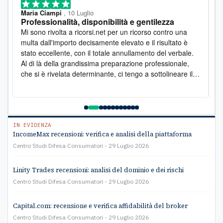
Maria Ciampi
, 10 Luglio
M
Professionalità, disponibilità e gentilezza
L
o
Mi sono rivolta a ricorsi.net per un ricorso contro una
D
multa dall'importo decisamente elevato e il risultato è
l
stato eccellente, con il totale annullamento del verbale.
e
Al di là della grandissima preparazione professionale,
s
che si è rivelata determinante, ci tengo a sottolineare il
s
lato umano: la disponibilità è stata costante e la
pr
gentilezza infinita. Lo raccomando vivamente
a
e
C
IN EVIDENZA
IncomeMax recensioni: verifica e analisi della piattaforma
Centro Studi Difesa Consumatori
29 Luglio 2026
Linity Trades recensioni: analisi del dominio e dei rischi
Centro Studi Difesa Consumatori
29 Luglio 2026
Capital.com: recensione e verifica affidabilità del broker
Centro Studi Difesa Consumatori
29 Luglio 2026