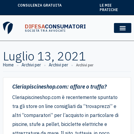
CONSULENZA GRATUITA
LE MIE
PRATICHE
DIFESA
CONSUMATORI
SOCIETÀ TRA AVVOCATI
Luglio 13, 2021
Home
Archivi per
Archivi per
»
»
»
Archivi per
Cleriapiscineshop.com: affare o truffa?
Cleriapiscineshop.com è recentemente spuntato
tra gli store on line consigliati da “trovaprezzi” e
altri “comparatori” per l’acquisto in particolare di
piscine, stufe a pellet, biciclette elettriche e
attrezzature da mare. Il sito, tuttavia, in poco