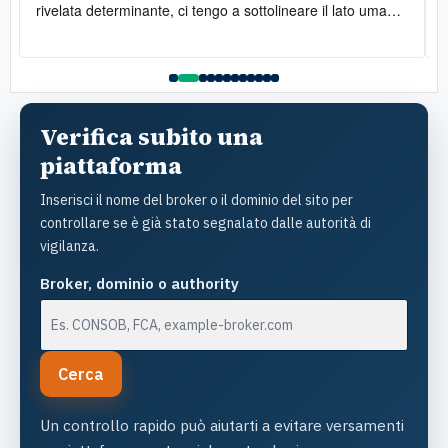
rivelata determinante, ci tengo a sottolineare il lato umano:
la disponibilità è stata costante e la gentilezza infinita. Lo
raccomando vivamente
l
Verifica subito una
piattaforma
Inserisci il nome del broker o il dominio del sito per
controllare se è già stato segnalato dalle autorità di
vigilanza.
Broker, dominio o authority
Cerca
Un controllo rapido può aiutarti a evitare versamenti