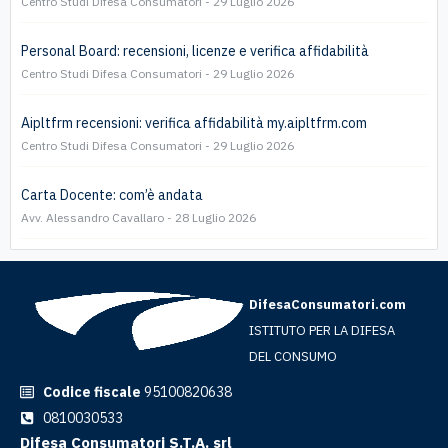
Centro Studi Difesa Consumatori
29 Luglio 2026
Personal Board: recensioni, licenze e verifica affidabilità
Centro Studi Difesa Consumatori
29 Luglio 2026
Aipltfrm recensioni: verifica affidabilità my.aipltfrm.com
Centro Studi Difesa Consumatori
29 Luglio 2026
Carta Docente: com’è andata
Avv. Alessandro Cavallaro
28 Luglio 2026
DifesaConsumatori.com
ISTITUTO PER LA DIFESA
DEL CONSUMO
Codice fiscale
95100820638
0810030533
Difesa Consumatori S.T.A. srl