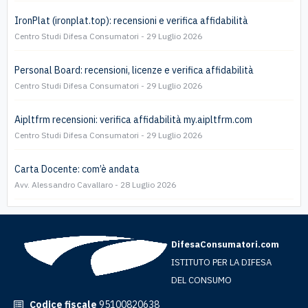
IronPlat (ironplat.top): recensioni e verifica affidabilità
Centro Studi Difesa Consumatori
29 Luglio 2026
Personal Board: recensioni, licenze e verifica affidabilità
Centro Studi Difesa Consumatori
29 Luglio 2026
Aipltfrm recensioni: verifica affidabilità my.aipltfrm.com
Centro Studi Difesa Consumatori
29 Luglio 2026
Carta Docente: com’è andata
Avv. Alessandro Cavallaro
28 Luglio 2026
DifesaConsumatori.com
ISTITUTO PER LA DIFESA
DEL CONSUMO
Codice fiscale
95100820638