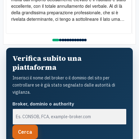
eccellente, con il totale annullamento del verbale. Al di là
della grandissima preparazione professionale, che si è
rivelata determinante, ci tengo a sottolineare il lato umano:
la disponibilità è stata costante e la gentilezza infinita. Lo
raccomando vivamente
l
Verifica subito una
piattaforma
Inserisci il nome del broker o il dominio del sito per
controllare se è già stato segnalato dalle autorità di
vigilanza.
Broker, dominio o authority
Cerca