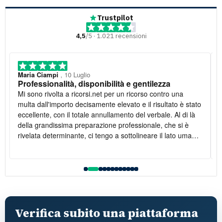
Trustpilot
4,5
/5 · 1.021 recensioni
Maria Ciampi
, 10 Luglio
Professionalità, disponibilità e gentilezza
Mi sono rivolta a ricorsi.net per un ricorso contro una
multa dall'importo decisamente elevato e il risultato è stato
eccellente, con il totale annullamento del verbale. Al di là
della grandissima preparazione professionale, che si è
rivelata determinante, ci tengo a sottolineare il lato umano:
la disponibilità è stata costante e la gentilezza infinita. Lo
raccomando vivamente
l
Verifica subito una piattaforma