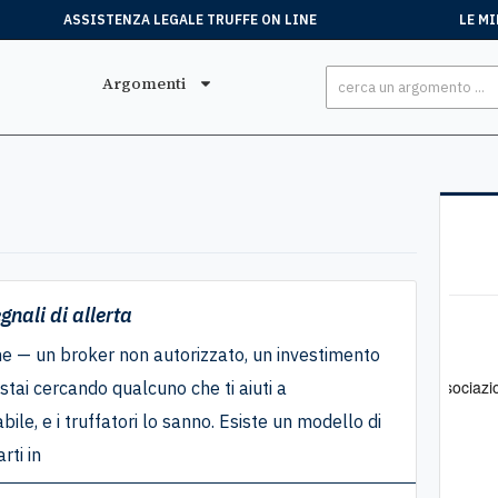
ASSISTENZA LEGALE TRUFFE ON LINE
LE MI
Argomenti
nali di allerta
Stefano
, 15 Luglio
Mar
ne — un broker non autorizzato, un investimento
Tutto perfetto
Pro
Ero stato truffato. Mi sono rivolto all'associazione e
Mi sono rivolta
ai cercando qualcuno che ti aiuti a
sono riuscito a ottenere soddisfazione
mult
le, e i truffatori lo sanno. Esiste un modello di
stat
rti in
verb
prof