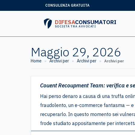
CONSULENZA GRATUITA
DIFESA
CONSUMATORI
SOCIETÀ TRA AVVOCATI
Maggio 29, 2026
Home
Archivi per
Archivi per
»
»
»
Archivi per
Couent Recoupment Team: verifica e seg
Hai perso denaro a causa di una truffa onli
fraudolento, un e-commerce fantasma — e st
recuperarlo. In questo momento sei vulnerabi
frode studiato appositamente per intercetta