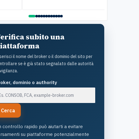
ttolineare il lato umano: la disponibilità è stata
della pratica. C
ante e la gentilezza infinita. Lo raccomando
questo Istituto
amente
assistenza: un s
con grande uman
l'ottimo lavoro!
erifica subito una
iattaforma
serisci il nome del broker o il dominio del sito per
ntrollare se è già stato segnalato dalle autorità
 vigilanza.
oker, dominio o authority
Cerca
 controllo rapido può aiutarti a evitare
ersamenti su piattaforme potenzialmente