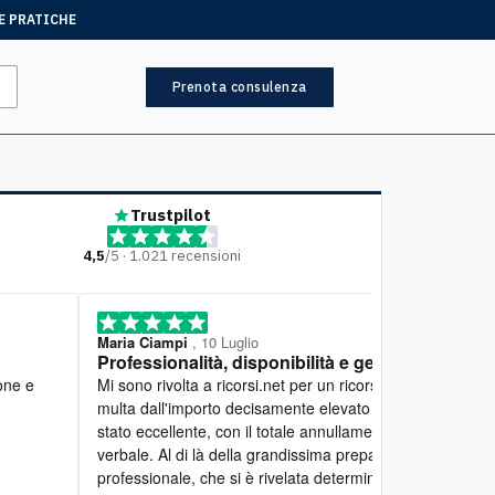
E PRATICHE
Prenota consulenza
Trustpilot
4,5
/5 · 1.021 recensioni
ia Ciampi
, 10 Luglio
Mariella
, 7 Lugl
fessionalità, disponibilità e gentilezza
Lavoro eccel
 a ricorsi.net per un ricorso contro una
Desidero esprim
a dall'importo decisamente elevato e il risultato è
lavoro svolto d
o eccellente, con il totale annullamento del
estremamente c
ale. Al di là della grandissima preparazione
seguito con gra
essionale, che si è rivelata determinante, ci tengo
spiegazioni chi