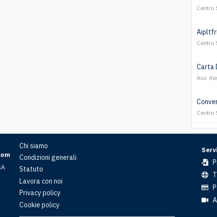
Centro 
Aipltfr
Centro 
Carta 
Avv. Al
Conver
Centro 
Chi siamo
Servi
com
Condizioni generali
P
SA
Statuto
T
Lavora con noi
P
Privacy policy
A
Cookie policy