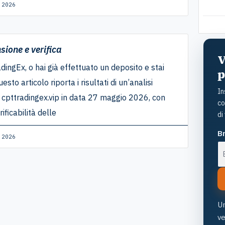
a so
 2026
cost
viv
sione e verifica
V
dingEx, o hai già effettuato un deposito e stai
p
to articolo riporta i risultati di un’analisi
In
 cpttradingex.vip in data 27 maggio 2026, con
co
ificabilità delle
di
Br
 2026
Un
v