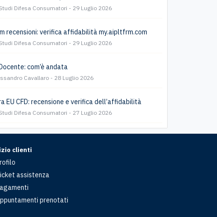
Studi Difesa Consumatori
29 Luglio 2026
m recensioni: verifica affidabilità my.aipltfrm.com
Studi Difesa Consumatori
29 Luglio 2026
Docente: com’è andata
essandro Cavallaro
28 Luglio 2026
a EU CFD: recensione e verifica dell’affidabilità
Studi Difesa Consumatori
27 Luglio 2026
zio clienti
rofilo
icket assistenza
agamenti
ppuntamenti prenotati