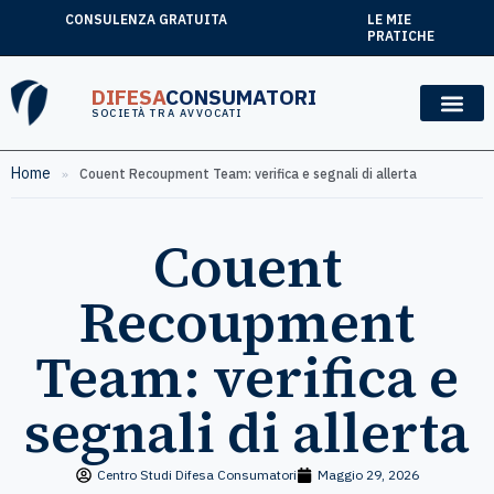
CONSULENZA GRATUITA
LE MIE
PRATICHE
DIFESA
CONSUMATORI
SOCIETÀ TRA AVVOCATI
Home
»
Couent Recoupment Team: verifica e segnali di allerta
Couent
Recoupment
Team: verifica e
segnali di allerta
Centro Studi Difesa Consumatori
Maggio 29, 2026