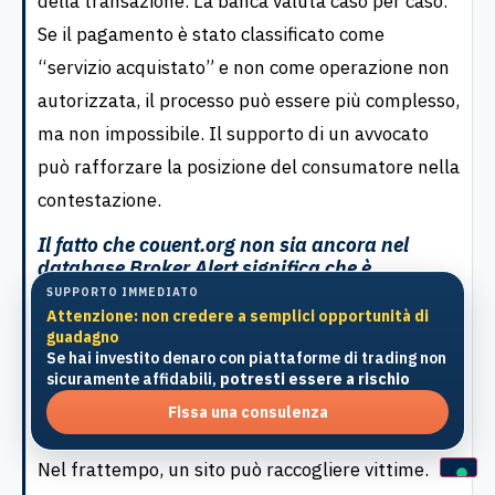
della transazione. La banca valuta caso per caso.
Se il pagamento è stato classificato come
“servizio acquistato” e non come operazione non
autorizzata, il processo può essere più complesso,
ma non impossibile. Il supporto di un avvocato
può rafforzare la posizione del consumatore nella
contestazione.
Il fatto che couent.org non sia ancora nel
database Broker Alert significa che è
affidabile?
SUPPORTO IMMEDIATO
Attenzione: non credere a semplici opportunità di
No. L’assenza dal database non equivale a una
guadagno
Se hai investito denaro con piattaforme di trading non
certificazione di affidabilità. Le authority
sicuramente affidabili,
potresti essere a rischio
inseriscono warning solo dopo verifiche formali,
Fissa una consulenza
un processo che può richiedere settimane o mesi.
Nel frattempo, un sito può raccogliere vittime.