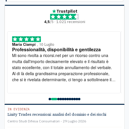
Trustpilot
4,5
/5 · 1.021 recensioni
Maria Ciampi
, 10 Luglio
M
Professionalità, disponibilità e gentilezza
L
o
Mi sono rivolta a ricorsi.net per un ricorso contro una
D
multa dall'importo decisamente elevato e il risultato è
l
stato eccellente, con il totale annullamento del verbale.
e
Al di là della grandissima preparazione professionale,
s
che si è rivelata determinante, ci tengo a sottolineare il
s
lato umano: la disponibilità è stata costante e la
pr
gentilezza infinita. Lo raccomando vivamente
a
e
C
IN EVIDENZA
Linity Trades recensioni: analisi del dominio e dei rischi
Centro Studi Difesa Consumatori
29 Luglio 2026