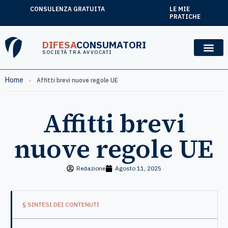
CONSULENZA GRATUITA
LE MIE
PRATICHE
DIFESA
CONSUMATORI
SOCIETÀ TRA AVVOCATI
Home
»
Affitti brevi nuove regole UE
Affitti brevi
nuove regole UE
Redazione
Agosto 11, 2025
§ SINTESI DEI CONTENUTI