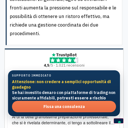
fronti aumenta la pressione sul responsabile e le
possibilità di ottenere un ristoro effettivo, ma
richiede una gestione coordinata dei due
procedimenti.
Trustpilot
4,5
/5 · 1.021 recensioni
SUPPORTO IMMEDIATO
Attenzione: non credere a semplici opportunità di
guadagno
Maria Ciampi
, 10 Luglio
M
Professionalità, disponibilità e gentilezza
L
Se hai investito denaro con piattaforme di trading non
sicuramente affidabili,
potresti essere a rischio
o
Mi sono rivolta a ricorsi.net per un ricorso contro una
D
multa dall'importo decisamente elevato e il risultato è
l
Fissa una consulenza
stato eccellente, con il totale annullamento del verbale.
e
Al di là della grandissima preparazione professionale,
s
che si è rivelata determinante, ci tengo a sottolineare il
s