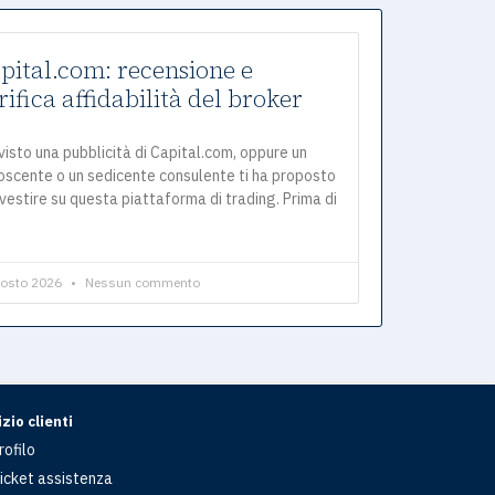
pital.com: recensione e
rifica affidabilità del broker
visto una pubblicità di Capital.com, oppure un
oscente o un sedicente consulente ti ha proposto
nvestire su questa piattaforma di trading. Prima di
gosto 2026
Nessun commento
zio clienti
rofilo
icket assistenza