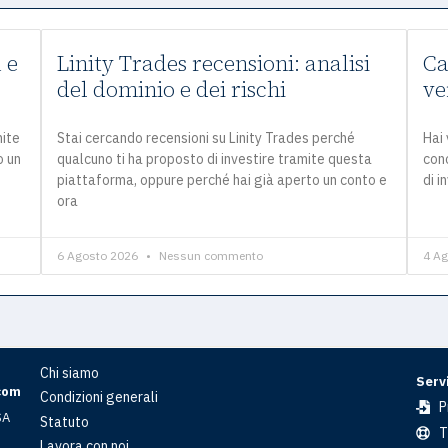
 e
Linity Trades recensioni: analisi
Ca
del dominio e dei rischi
ve
mite
Stai cercando recensioni su Linity Trades perché
Hai 
o un
qualcuno ti ha proposto di investire tramite questa
con
piattaforma, oppure perché hai già aperto un conto e
di i
ora
6 Agosto 2026
Nessun commento
4 A
Chi siamo
Servi
com
Condizioni generali
P
SA
Statuto
T
Lavora con noi