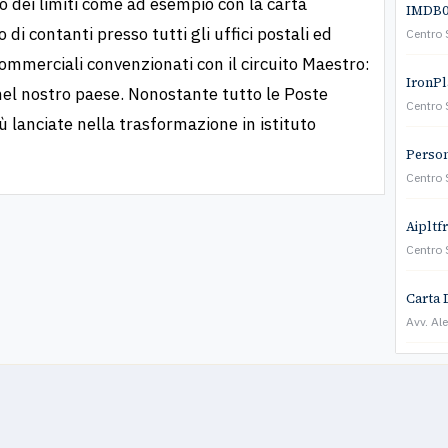
o dei limiti come ad esempio con la carta
IMDB01
di contanti presso tutti gli uffici postali ed
Centro 
commerciali convenzionati con il circuito Maestro:
IronPla
o nel nostro paese. Nonostante tutto le Poste
Centro 
 lanciate nella trasformazione in istituto
Persona
Centro 
Aipltf
Centro 
Carta 
Avv. Al