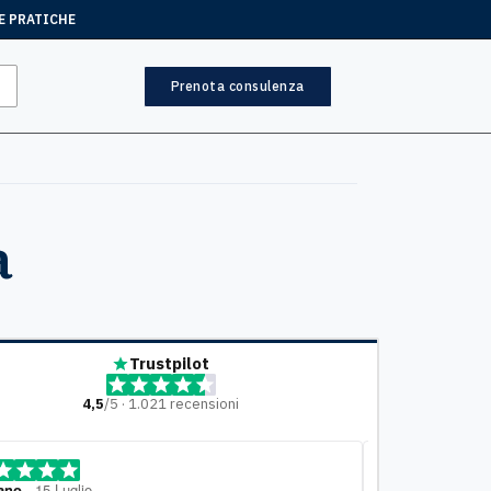
E PRATICHE
Prenota consulenza
a
Trustpilot
4,5
/5 · 1.021 recensioni
ia Ciampi
, 10 Luglio
Mariella
, 7 Lugl