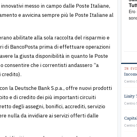
Tutto perfetto
Pro
 innovativi messo in campo dalle Poste Italiane,
Ero stato truffato. Mi sono rivolto all'associazione e
Mi sono rivolt
amento e avvicina sempre più le Poste Italiane al
sono riuscito a ottenere soddisfazione
mult
stat
verb
prof
rano abilitate alla sola raccolta del risparmio e
a so
olari di BancoPosta prima di effettuare operazioni
cost
avere la giusta disponibilità in quanto le Poste
viv
no consentire che i correntisti andassero “a
IN EVI
 credito).
Income
Centro 
on la Deutsche Bank S.p.a., offre nuovi prodotti
Linity 
ito e di credito dei più importanti circuiti
Centro 
tto degli assegni, bonifici, accrediti, servizio
 nulla da invidiare ai servizi offerti dalle
Capita
Centro 