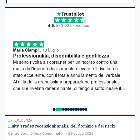
Trustpilot
4,5
/5 · 1.021 recensioni
Maria Ciampi
, 10 Luglio
M
Professionalità, disponibilità e gentilezza
L
o
Mi sono rivolta a ricorsi.net per un ricorso contro una
D
multa dall'importo decisamente elevato e il risultato è
l
stato eccellente, con il totale annullamento del verbale.
e
Al di là della grandissima preparazione professionale,
s
che si è rivelata determinante, ci tengo a sottolineare il
s
lato umano: la disponibilità è stata costante e la
pr
gentilezza infinita. Lo raccomando vivamente
a
e
C
IN EVIDENZA
Linity Trades recensioni: analisi del dominio e dei rischi
Centro Studi Difesa Consumatori
29 Luglio 2026