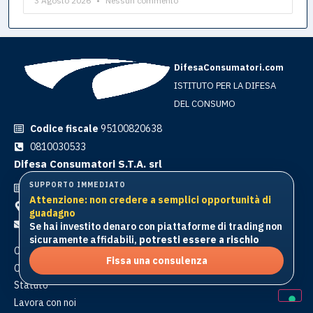
3 Agosto 2026
Nessun commento
DifesaConsumatori.com
ISTITUTO PER LA DIFESA
DEL CONSUMO
Codice fiscale
95100820638
0810030533
Difesa Consumatori S.T.A. srl
SUPPORTO IMMEDIATO
Partita IVA
10854241212
Attenzione: non credere a semplici opportunità di
Corso Italia 81 | 80016 Marano di Napoli
guadagno
info@difesaconsumatori.com
Se hai investito denaro con piattaforme di trading non
sicuramente affidabili,
potresti essere a rischio
Chi siamo
Fissa una consulenza
Condizioni generali
Statuto
Lavora con noi