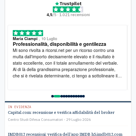
Trustpilot
4,5
/5 · 1.021 recensioni
Maria Ciampi
, 10 Luglio
M
Professionalità, disponibilità e gentilezza
L
o
Mi sono rivolta a ricorsi.net per un ricorso contro una
D
multa dall'importo decisamente elevato e il risultato è
l
stato eccellente, con il totale annullamento del verbale.
e
Al di là della grandissima preparazione professionale,
s
che si è rivelata determinante, ci tengo a sottolineare il
s
lato umano: la disponibilità è stata costante e la
pr
gentilezza infinita. Lo raccomando vivamente
a
e
C
IN EVIDENZA
Capital.com: recensione e verifica affidabilità del broker
Centro Studi Difesa Consumatori
29 Luglio 2026
IMDB012 recensioni: verifica dell’app IMDB h5.imdb012.com