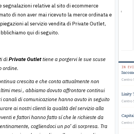
Tutto perfetto
Pro
egnalazioni relative al sito di ecommerce
Ero stato truffato. Mi sono rivolto all'associazione e
Mi sono rivolt
rmato di non aver mai ricevuto la merce ordinata e
sono riuscito a ottenere soddisfazione
mult
egazioni al servizio vendita di Private Outlet,
stat
verb
ubblichiamo qui di seguito.
prof
a so
cost
viv
ti di
Private Outlet
tiene a porgervi le sue scuse
o ordine.
IN EVI
Income
Centro 
ontinua crescita e che conta attualmente non
ultimi mesi , abbiamo dovuto affrontare continui
Linity 
ostri canali di comunicazione hanno avuto in seguito
Centro 
are ai nostri clienti la qualità del servizio alla
Capita
nti e fattori hanno fatto sí che le richieste da
Centro 
pentinamente, cogliendoci un po’ di sorpresa. Tra