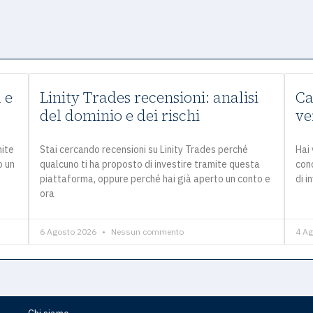
 e
Linity Trades recensioni: analisi
Ca
del dominio e dei rischi
ve
mite
Stai cercando recensioni su Linity Trades perché
Hai 
o un
qualcuno ti ha proposto di investire tramite questa
con
piattaforma, oppure perché hai già aperto un conto e
di i
ora
6 Agosto 2026
Nessun commento
4 A