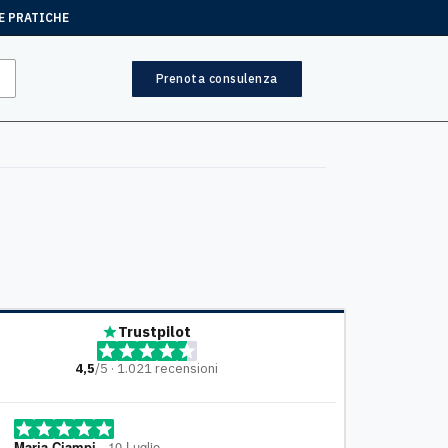
E PRATICHE
Prenota consulenza
Trustpilot
4,5
/5 · 1.021 recensioni
ia Ciampi
, 10 Luglio
Mariella
, 7 Lugl