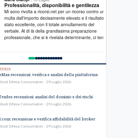
fessionalità, disponibilità e gentilezza
Lavoro eccel
a a ricorsi.net per un ricorso contro una
Desidero esprim
a dall'importo decisamente elevato e il risultato è
lavoro svolto d
o eccellente, con il totale annullamento del
personale estr
ale. Al di là della grandissima preparazione
Mi hanno seguit
essionale, che si è rivelata determinante, ci tengo
fornendomi spie
ttolineare il lato umano: la disponibilità è stata
ogni fase della 
ante e la gentilezza infinita. Lo raccomando
rivolgersi a qu
amente
di assistenza: u
svolto con gran
team per l'ottim
DENZA
Max recensioni: verifica e analisi della piattaforma
Studi Difesa Consumatori
29 Luglio 2026
Trades recensioni: analisi del dominio e dei rischi
Studi Difesa Consumatori
29 Luglio 2026
l.com: recensione e verifica affidabilità del broker
Studi Difesa Consumatori
29 Luglio 2026