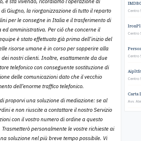
o, e sta vivendo, ricordiamo l’operazione di
IMDB01
di Giugno, la riorganizzazione di tutto il reparto
Centro 
ni per le consegne in Italia e il trasferimento di
IronPla
 ed amministrativa. Per ció che concerne il
Centro 
equipe è stato effettuato già prima dell’inizio del
elle risorse umane è in corso per sopperire alla
Persona
Centro 
 dei nostri clienti. Inoltre, esattamente da due
atore telefonico con conseguente sostituzione di
Aipltf
tione delle comunicazioni dato che il vecchio
Centro 
mento dell’enorme traffico telefonico.
Carta 
 di proporvi una soluzione di mediazione: se al
Avv. Al
ini e non riuscite a contattare il nostro Servizio
lazioni con il vostro numero di ordine a questo
. Trasmetterò personalmente le vostre richieste ai
una soluzione nel più breve tempo possibile. Vi