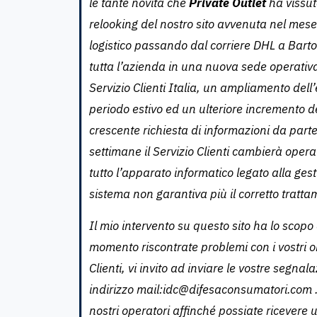
le tante novità che
Private Outlet
ha vissut
relooking del nostro sito avvenuta nel mese 
logistico passando dal corriere DHL a Bartoli
tutta l’azienda in una nuova sede operativa
Servizio Clienti Italia, un ampliamento dell’
periodo estivo ed un ulteriore incremento d
crescente richiesta di informazioni da parte
settimane il Servizio Clienti cambierà oper
tutto l’apparato informatico legato alla ges
sistema non garantiva più il corretto tratta
Il mio intervento su questo sito ha lo scopo
momento riscontrate problemi con i vostri ord
Clienti, vi invito ad inviare le vostre segna
indirizzo mail:
idc@difesaconsumatori.com
nostri operatori affinché possiate ricevere 