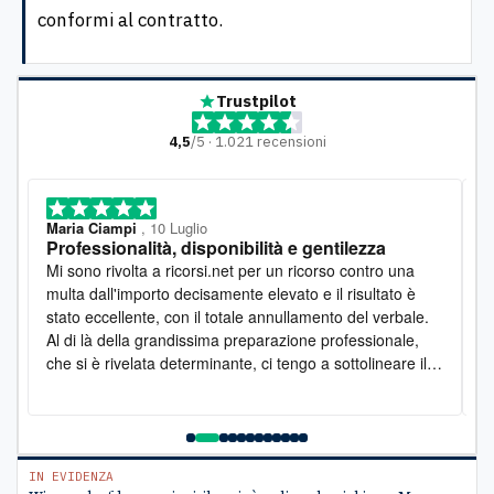
conformi al contratto.
Trustpilot
4,5
/5 · 1.021 recensioni
Maria Ciampi
, 10 Luglio
M
Professionalità, disponibilità e gentilezza
L
o
Mi sono rivolta a ricorsi.net per un ricorso contro una
D
multa dall'importo decisamente elevato e il risultato è
l
stato eccellente, con il totale annullamento del verbale.
e
Al di là della grandissima preparazione professionale,
s
che si è rivelata determinante, ci tengo a sottolineare il
s
lato umano: la disponibilità è stata costante e la
pr
gentilezza infinita. Lo raccomando vivamente
a
e
C
IN EVIDENZA