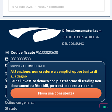
6 Agosto 2026
Nessun commento
DifesaConsumatori.com
ISTITUTO PER LA DIFESA
DEL CONSUMO
Codice fiscale
95100820638
0810030533
Difesa Consumatori S.T.A. srl
SUPPORTO IMMEDIATO
Attenzione: non credere a semplici opportunità di
Partita IVA
10854241212
guadagno
Corso Italia 81 | 80016 Marano di Napoli
Se hai investito denaro con piattaforme di trading non
sicuramente affidabili,
potresti essere a rischio
info@difesaconsumatori.com
Fissa una consulenza
Chi siamo
Condizioni generali
Statuto