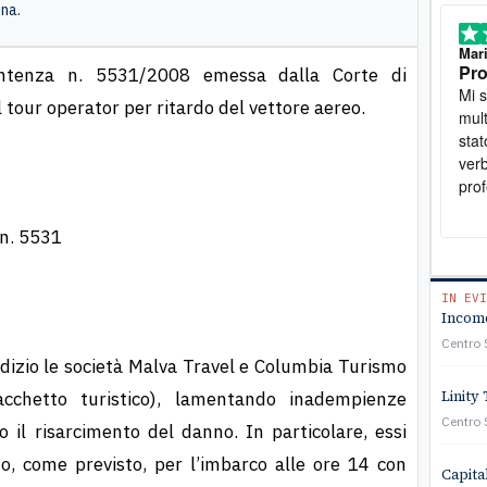
ina.
Stefano
, 15 Luglio
Mar
Tutto perfetto
Pro
sentenza n. 5531/2008 emessa dalla Corte di
Ero stato truffato. Mi sono rivolto all'associazione e
Mi sono rivolt
l tour operator per ritardo del vettore aereo.
sono riuscito a ottenere soddisfazione
mult
stat
verb
prof
a so
cost
 n. 5531
viv
IN EVI
Income
Centro 
udizio le società Malva Travel e Columbia Turismo
cchetto turistico), lamentando inadempienze
Linity 
Centro 
 il risarcimento del danno. In particolare, essi
to, come previsto, per l’imbarco alle ore 14 con
Capita