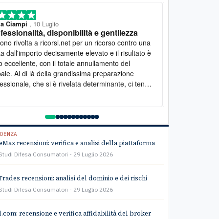
ia Ciampi
, 10 Luglio
Mariella
, 7 Lugl
fessionalità, disponibilità e gentilezza
Lavoro eccel
a a ricorsi.net per un ricorso contro una
Desidero esprim
a dall'importo decisamente elevato e il risultato è
lavoro svolto d
o eccellente, con il totale annullamento del
personale estr
ale. Al di là della grandissima preparazione
Mi hanno seguit
essionale, che si è rivelata determinante, ci tengo
fornendomi spie
ttolineare il lato umano: la disponibilità è stata
ogni fase della 
ante e la gentilezza infinita. Lo raccomando
rivolgersi a qu
amente
di assistenza: u
svolto con gran
team per l'ottim
DENZA
Max recensioni: verifica e analisi della piattaforma
Studi Difesa Consumatori
29 Luglio 2026
Trades recensioni: analisi del dominio e dei rischi
Studi Difesa Consumatori
29 Luglio 2026
l.com: recensione e verifica affidabilità del broker