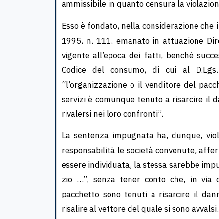
ammissibile in quanto censura la violazio
Esso è fondato, nella considerazione che 
1995, n. 111, emanato in attuazione Dire
vigente all’epoca dei fatti, benché succ
Codice del consumo, di cui al D.Lgs
“l’organizzazione o il venditore del pacche
servizi è comunque tenuto a risarcire il d
rivalersi nei loro confronti”.
La sentenza impugnata ha, dunque, viola
responsabilità le società convenute, affe
essere individuata, la stessa sarebbe impu
zio …”, senza tener conto che, in via di
pacchetto sono te­nuti a risarcire il da
risalire al vettore del quale si so­no avvalsi.