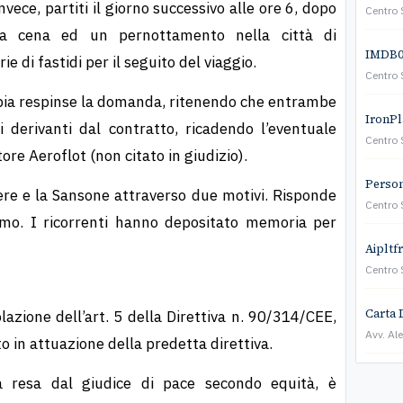
vece, partiti il giorno successivo alle ore 6, dopo
Centro 
a cena ed un pernottamento nella città di
IMDB01
e di fastidi per il seguito del viaggio.
Centro 
abia re­spinse la domanda, ritenendo che entrambe
IronPla
 derivanti dal contratto, ricadendo l’eventuale
Centro 
ttore Aeroflot (non citato in giudizio).
Persona
ere e la Sansone attraverso due motivi. Risponde
Centro 
smo. I ricorrenti hanno de­positato memoria per
Aipltf
Centro 
Carta 
lazione dell’art. 5 della Direttiva n. 90/314/CEE,
Avv. Al
 in attuazione della predetta direttiva.
za resa dal giudice di pace secondo equità, è