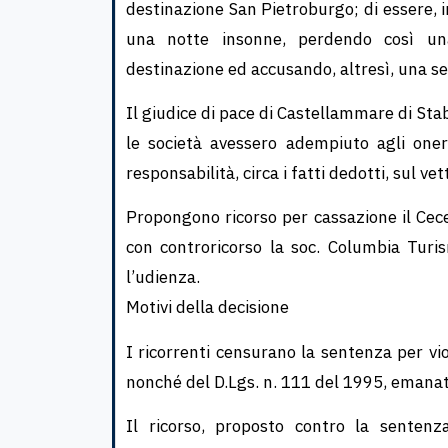
destinazione San Pietroburgo; di essere, in
una notte insonne, perdendo così un
destinazione ed accusando, altresì, una seri
Il giudice di pace di Castellammare di St
le società avessero adempiuto agli oneri
responsabilità, circa i fatti de­dotti, sul ve
Propongono ricorso per cassazione il Cec
con controri­corso la soc. Columbia Turi
l’udienza.
Motivi della decisione
I ricorrenti censurano la sentenza per vio
nonché del D.Lgs. n. 111 del 1995, emanato
Il ricorso, proposto contro la senten