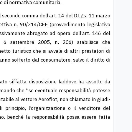
ne di normativa comunitaria.
il secondo comma dell’art. 14 del D.Lgs. 11 marzo
ttiva n. 90/314/CEE (provve­dimento legislativo
essivamente abrogato ad opera dell’art. 146 del
. 6 settembre 2005, n. 206) stabilisce che
tto turistico che si avvale di altri presta­tori di
anno sofferto dal consumatore, salvo il diritto di
to siffatta disposizione laddove ha assolto da
rmando che “se eventuale respon­sabilità potesse
tabile al vettore Aeroflot, non chiamato in giudi­
 principio, l’organizzazione o il venditore del
nno, benché la responsabilità possa essere fatta