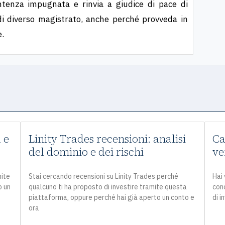
entenza im­pugnata e rinvia a giudice di pace di
i diverso magistrato, anche per­ché provveda in
e.
 e
Linity Trades recensioni: analisi
Ca
del dominio e dei rischi
ve
mite
Stai cercando recensioni su Linity Trades perché
Hai 
o un
qualcuno ti ha proposto di investire tramite questa
con
piattaforma, oppure perché hai già aperto un conto e
di i
ora