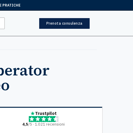
E PRATICHE
Prenota consulenza
perator
eo
Trustpilot
4,5
/5 · 1.021 recensioni