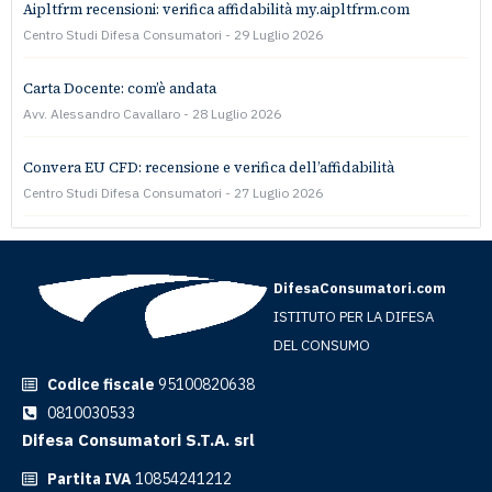
Aipltfrm recensioni: verifica affidabilità my.aipltfrm.com
Centro Studi Difesa Consumatori
29 Luglio 2026
Carta Docente: com’è andata
Avv. Alessandro Cavallaro
28 Luglio 2026
Convera EU CFD: recensione e verifica dell’affidabilità
Centro Studi Difesa Consumatori
27 Luglio 2026
DifesaConsumatori.com
ISTITUTO PER LA DIFESA
DEL CONSUMO
Codice fiscale
95100820638
0810030533
Difesa Consumatori S.T.A. srl
Partita IVA
10854241212