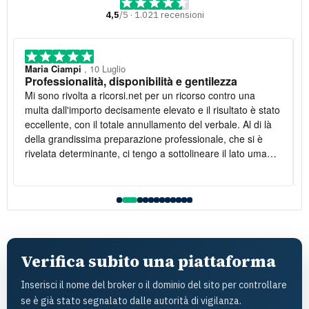
4,5
/5 · 1.021 recensioni
Maria Ciampi
, 10 Luglio
Professionalità, disponibilità e gentilezza
Mi sono rivolta a ricorsi.net per un ricorso contro una
multa dall'importo decisamente elevato e il risultato è stato
eccellente, con il totale annullamento del verbale. Al di là
della grandissima preparazione professionale, che si è
rivelata determinante, ci tengo a sottolineare il lato umano:
la disponibilità è stata costante e la gentilezza infinita. Lo
raccomando vivamente
l
Verifica subito una piattaforma
Inserisci il nome del broker o il dominio del sito per controllare
se è già stato segnalato dalle autorità di vigilanza.