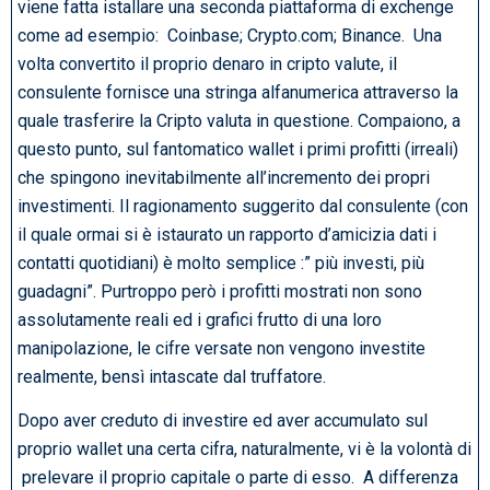
viene fatta istallare una seconda piattaforma di exchenge
come ad esempio: Coinbase; Crypto.com; Binance. Una
volta convertito il proprio denaro in cripto valute, il
consulente fornisce una stringa alfanumerica attraverso la
quale trasferire la Cripto valuta in questione. Compaiono, a
questo punto, sul fantomatico wallet i primi profitti (irreali)
che spingono inevitabilmente all’incremento dei propri
investimenti. Il ragionamento suggerito dal consulente (con
il quale ormai si è istaurato un rapporto d’amicizia dati i
contatti quotidiani) è molto semplice :” più investi, più
guadagni”. Purtroppo però i profitti mostrati non sono
assolutamente reali ed i grafici frutto di una loro
manipolazione, le cifre versate non vengono investite
realmente, bensì intascate dal truffatore.
Dopo aver creduto di investire ed aver accumulato sul
proprio wallet una certa cifra, naturalmente, vi è la volontà di
prelevare il proprio capitale o parte di esso. A differenza