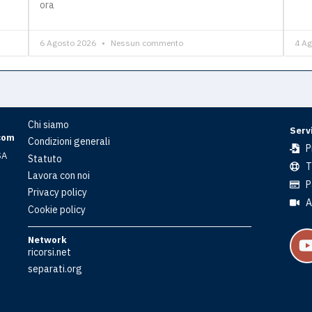
ora
6 Agosto 2026
Nessun commento
4 A
Chi siamo
Servi
com
Condizioni generali
P
SA
Statuto
T
Lavora con noi
P
Privacy policy
A
Cookie policy
Network
ricorsi.net
separati.org