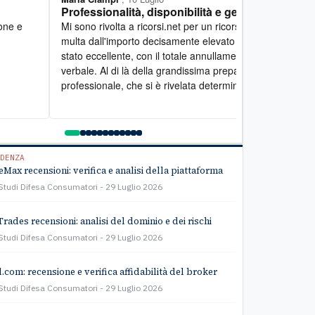
fessionalità, disponibilità e gentilezza
Lavoro eccel
a a ricorsi.net per un ricorso contro una
Desidero esprim
a dall'importo decisamente elevato e il risultato è
lavoro svolto d
o eccellente, con il totale annullamento del
personale estr
ale. Al di là della grandissima preparazione
Mi hanno seguit
essionale, che si è rivelata determinante, ci tengo
fornendomi spie
ttolineare il lato umano: la disponibilità è stata
ogni fase della 
ante e la gentilezza infinita. Lo raccomando
rivolgersi a qu
amente
di assistenza: u
svolto con gran
team per l'ottim
DENZA
Max recensioni: verifica e analisi della piattaforma
Studi Difesa Consumatori
29 Luglio 2026
Trades recensioni: analisi del dominio e dei rischi
Studi Difesa Consumatori
29 Luglio 2026
l.com: recensione e verifica affidabilità del broker
Studi Difesa Consumatori
29 Luglio 2026