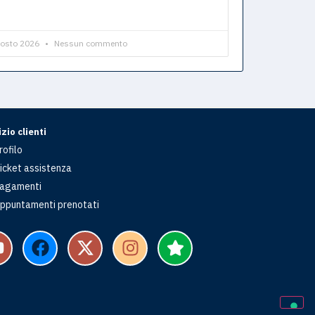
gosto 2026
Nessun commento
zio clienti
rofilo
icket assistenza
agamenti
ppuntamenti prenotati