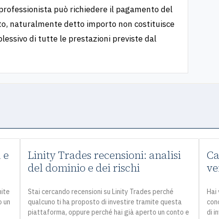
l professionista può richiedere il pagamento del
ato, naturalmente detto importo non costituisce
essivo di tutte le prestazioni previste dal
 e
Linity Trades recensioni: analisi
Ca
del dominio e dei rischi
ve
mite
Stai cercando recensioni su Linity Trades perché
Hai 
o un
qualcuno ti ha proposto di investire tramite questa
con
piattaforma, oppure perché hai già aperto un conto e
di i