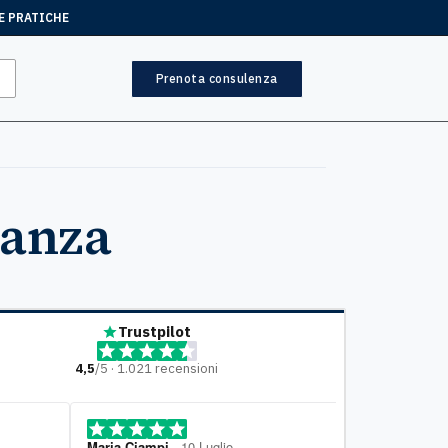
E PRATICHE
Prenota consulenza
tanza
Trustpilot
4,5
/5 · 1.021 recensioni
ia Ciampi
, 10 Luglio
Mariella
, 7 Lugl