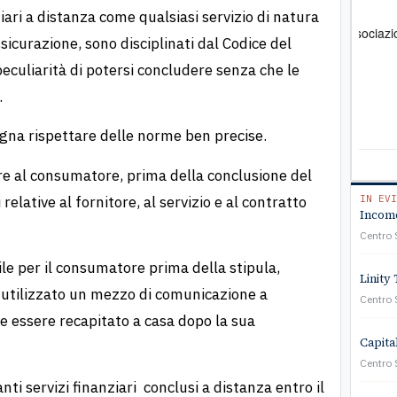
Tutto perfetto
Pro
ziari a distanza come qualsiasi servizio di natura
Ero stato truffato. Mi sono rivolto all'associazione e
Mi sono rivolt
ssicurazione, sono disciplinati dal Codice del
sono riuscito a ottenere soddisfazione
mult
eculiarità di potersi concludere senza che le
stat
verb
.
prof
a so
ogna rispettare delle norme ben precise.
cost
viv
nire al consumatore, prima della conclusione del
relative al fornitore, al servizio e al contratto
IN EVI
Income
Centro 
ile per il consumatore prima della stipula,
Linity 
a utilizzato un mezzo di comunicazione a
Centro 
ve essere recapitato a casa dopo la sua
Capita
Centro 
nti servizi finanziari conclusi a distanza entro il