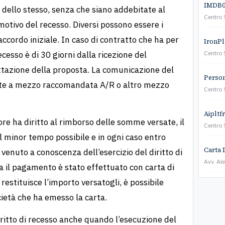
IMDB01
 dello stesso, senza che siano addebitate al
Centro 
motivo del recesso. Diversi possono essere i
’accordo iniziale. In caso di contratto che ha per
IronPla
ecesso è di 30 giorni dalla ricezione del
Centro 
tazione della proposta. La comunicazione del
Persona
arte a mezzo raccomandata A/R o altro mezzo
Centro 
Aipltf
ore ha diritto al rimborso delle somme versate, il
Centro 
 minor tempo possibile e in ogni caso entro
Carta 
è venuto a conoscenza dell’esercizio del diritto di
Avv. Al
 il pagamento è stato effettuato con carta di
restituisce l’importo versatogli, è possibile
ocietà che ha emesso la carta.
iritto di recesso anche quando l’esecuzione del