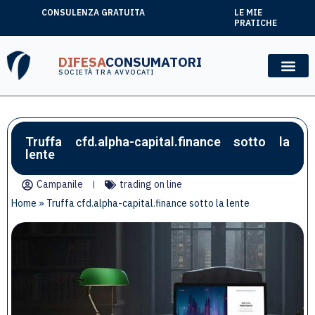
CONSULENZA GRATUITA
LE MIE
PRATICHE
DIFESA
CONSUMATORI
SOCIETÀ TRA AVVOCATI
Truffa cfd.alpha-capital.finance sotto la
lente
Campanile
trading on line
Home
»
Truffa cfd.alpha-capital.finance sotto la lente