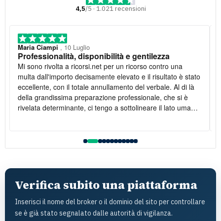
4,5
/5 · 1.021 recensioni
Maria Ciampi
, 10 Luglio
Professionalità, disponibilità e gentilezza
Mi sono rivolta a ricorsi.net per un ricorso contro una
multa dall'importo decisamente elevato e il risultato è stato
eccellente, con il totale annullamento del verbale. Al di là
della grandissima preparazione professionale, che si è
rivelata determinante, ci tengo a sottolineare il lato umano:
la disponibilità è stata costante e la gentilezza infinita. Lo
raccomando vivamente
l
Verifica subito una piattaforma
Inserisci il nome del broker o il dominio del sito per controllare
se è già stato segnalato dalle autorità di vigilanza.