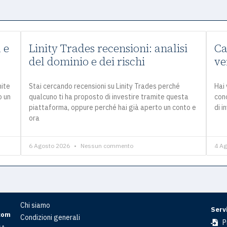
 e
Linity Trades recensioni: analisi
Ca
del dominio e dei rischi
ve
mite
Stai cercando recensioni su Linity Trades perché
Hai 
o un
qualcuno ti ha proposto di investire tramite questa
con
piattaforma, oppure perché hai già aperto un conto e
di i
ora
6 Agosto 2026
Nessun commento
4 A
Chi siamo
Servi
com
Condizioni generali
P