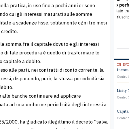
Tutto perfetto
Pro
lla pratica, in uso fino a pochi anni or sono
Ero stato truffato. Mi sono rivolto all'associazione e
Mi sono rivolt
ondo cui gli interessi maturati sulle somme
sono riuscito a ottenere soddisfazione
mult
itate a scadenze fisse, solitamente ogni tre mesi
stat
verb
 credito.
prof
a so
a somma fra il capitale dovuto e gli interessi
cost
tto di tale procedura è quello di trasformare le
viv
 capitale a debito.
IN EVI
sso alle parti, nei contratti di conto corrente, la
Income
Centro 
ressi, disponendo, però, la stessa periodicità sia
debito.
Linity 
ile alle banche continuare ad applicare
Centro 
ata ad una uniforme periodicità degli interessi a
Capita
Centro 
5/2000, ha giudicato illegittimo il decreto “salva