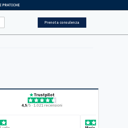
E PRATICHE
Prenota consulenza
Trustpilot
4,5
/5 · 1.021 recensioni
ia Ciampi
, 10 Luglio
Mariella
, 7 Lugl