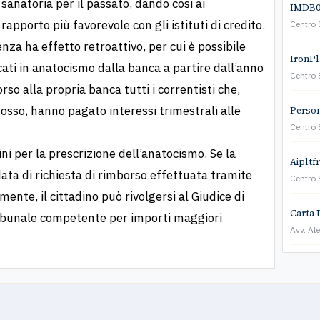
 sanatoria per il passato, dando cosi ai
IMDB01
rapporto più favorevole con gli istituti di credito.
Centro 
za ha effetto retroattivo, per cui è possibile
IronPla
icati in anatocismo dalla banca a partire dall’anno
Centro 
o alla propria banca tutti i correntisti che,
rosso, hanno pagato interessi trimestrali alle
Persona
Centro 
ni per la prescrizione dell’anatocismo. Se la
Aipltf
ata di richiesta di rimborso effettuata tramite
Centro 
nte, il cittadino può rivolgersi al Giudice di
Carta 
Tribunale competente per importi maggiori
Avv. Al