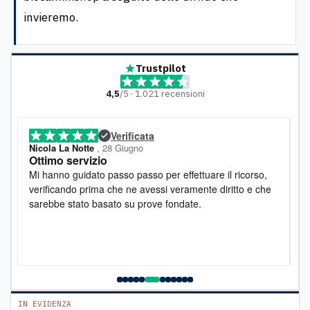
invieremo.
Trustpilot
4,5
/5 · 1.021 recensioni
Verificata
Nicola La Notte
, 28 Giugno
a
Ottimo servizio
O
Mi hanno guidato passo passo per effettuare il ricorso,
O
verificando prima che ne avessi veramente diritto e che
ot
sarebbe stato basato su prove fondate.
c
C
p
p
IN EVIDENZA