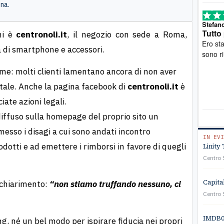
ina.
Stefano
, 15 Luglio
Mar
Tutto perfetto
Pro
rni è
centronoli.it
, il negozio con sede a Roma,
Ero stato truffato. Mi sono rivolto all'associazione e
Mi sono rivolt
a di smartphone e accessori.
sono riuscito a ottenere soddisfazione
mult
stat
me: molti clienti lamentano ancora di non aver
verb
prof
atale. Anche la pagina facebook di
centronoli.it
è
a so
ate azioni legali.
cost
iffuso sulla homepage del proprio sito un
viv
sso i disagi a cui sono andati incontro
IN EVI
dotti e ad emettere i rimborsi in favore di quegli
Linity 
Centro 
Capita
 chiarimento:
“non stiamo truffando nessuno, ci
Centro 
IMDB01
, né un bel modo per ispirare fiducia nei propri