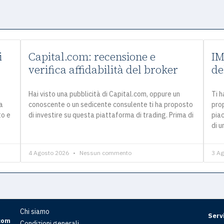
i
Capital.com: recensione e
IM
verifica affidabilità del broker
de
Hai visto una pubblicità di Capital.com, oppure un
Ti 
a
conoscente o un sedicente consulente ti ha proposto
prop
to e
di investire su questa piattaforma di trading. Prima di
piac
di 
4 Agosto 2026
Nessun commento
3 A
Chi siamo
Servi
com
Condizioni generali