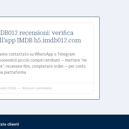
DB012 recensioni: verifica
ll’app IMDB h5.imdb012.com
hanno contattato su WhatsApp o Telegram
onendoti piccoli compiti retribuiti — mettere “mi
e”, recensire film, completare ordini — per conto
una piattaforma
gosto 2026
Nessun commento
zio clienti