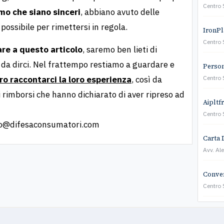
Centro 
amo che siano sinceri
, abbiano avuto delle
 possibile per rimettersi in regola.
IronPla
Centro 
are a questo articolo
, saremo ben lieti di
 da dirci. Nel frattempo restiamo a guardare e
Persona
ero raccontarci la loro esperienza
, così da
Centro 
 i rimborsi che hanno dichiarato di aver ripreso ad
Aipltf
Centro 
fo@difesaconsumatori.com
Carta 
Avv. Al
Conver
Centro 