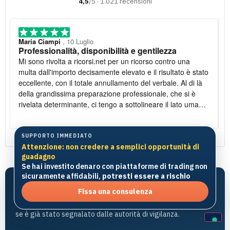
4,5
/5 · 1.021 recensioni
Maria Ciampi
, 10 Luglio
Professionalità, disponibilità e gentilezza
Mi sono rivolta a ricorsi.net per un ricorso contro una
multa dall'importo decisamente elevato e il risultato è stato
eccellente, con il totale annullamento del verbale. Al di là
della grandissima preparazione professionale, che si è
rivelata determinante, ci tengo a sottolineare il lato umano:
la disponibilità è stata costante e la gentilezza infinita. Lo
raccomando vivamente
SUPPORTO IMMEDIATO
Attenzione: non credere a semplici opportunità di
l
guadagno
Se hai investito denaro con piattaforme di trading non
sicuramente affidabili,
potresti essere a rischio
Verifica subito una piattaforma
Fissa una consulenza
Inserisci il nome del broker o il dominio del sito per controllare
se è già stato segnalato dalle autorità di vigilanza.