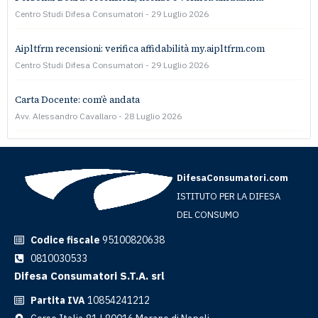
Centro Studi Difesa Consumatori
29 Luglio 2026
Aipltfrm recensioni: verifica affidabilità my.aipltfrm.com
Centro Studi Difesa Consumatori
29 Luglio 2026
Carta Docente: com’è andata
Avv. Alessandro Cavallaro
28 Luglio 2026
DifesaConsumatori.com
ISTITUTO PER LA DIFESA
DEL CONSUMO
Codice fiscale
95100820638
0810030533
Difesa Consumatori S.T.A. srl
Partita IVA
10854241212