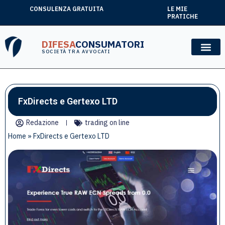
CONSULENZA GRATUITA
LE MIE
PRATICHE
DIFESA
CONSUMATORI
SOCIETÀ TRA AVVOCATI
FxDirects e Gertexo LTD
Redazione
trading on line
Home
»
FxDirects e Gertexo LTD