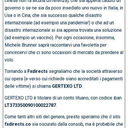
cinese non fa alcuna differenza); che sia appena caduto un
governo o se ne sia da poco insediato uno nuovo in Italia, in
Usa o in Cina; che sia successo qualche disastro
internazionale (ad esempio una pandemia!) o che ad un
disastro internazionale si sia appena trovata una soluzione
(ad esempio un vaccino). Per ogni occasione, insomma,
Michele Brunner saprà raccontarvi una favoletta per
convincervi che ci sono occasioni di mercato da prendere al
volo.
Tornando a
Fxdirects
segnaliamo che la società attraverso
cui opera (e verso cui richiede siano accreditati i pagamenti
delle vittime) si chiama
GERTEXO LTD
.
GERTEXO LTD è titolare di un conto lituano, con codice iban
LT373350090100022787
.
Come tanti altri siti del genere, presto speriamo che il sito
fxdirects.co
sia oscurato dalla consob, ma è probabile che