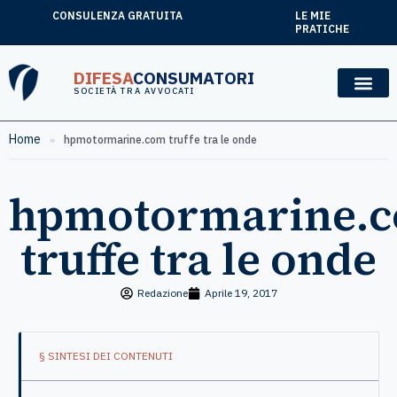
CONSULENZA GRATUITA
LE MIE
PRATICHE
DIFESA
CONSUMATORI
SOCIETÀ TRA AVVOCATI
Home
»
hpmotormarine.com truffe tra le onde
hpmotormarine.
truffe tra le onde
Redazione
Aprile 19, 2017
§ SINTESI DEI CONTENUTI