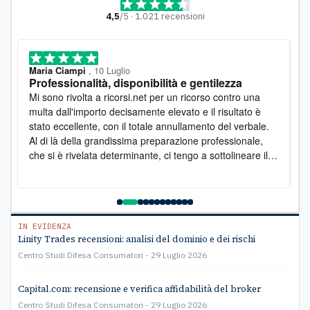
4,5
/5 · 1.021 recensioni
Maria Ciampi
, 10 Luglio
M
Professionalità, disponibilità e gentilezza
L
o
Mi sono rivolta a ricorsi.net per un ricorso contro una
D
multa dall'importo decisamente elevato e il risultato è
l
stato eccellente, con il totale annullamento del verbale.
e
Al di là della grandissima preparazione professionale,
s
che si è rivelata determinante, ci tengo a sottolineare il
s
lato umano: la disponibilità è stata costante e la
pr
gentilezza infinita. Lo raccomando vivamente
a
e
C
IN EVIDENZA
Linity Trades recensioni: analisi del dominio e dei rischi
Centro Studi Difesa Consumatori
29 Luglio 2026
Capital.com: recensione e verifica affidabilità del broker
Centro Studi Difesa Consumatori
29 Luglio 2026