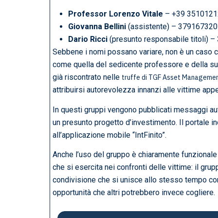
Professor Lorenzo Vitale
– +39 3510121
Giovanna Bellini
(assistente) – 37916732
Dario Ricci
(presunto responsabile titoli)
Sebbene i nomi possano variare, non è un caso che
come quella del sedicente professore e della s
già riscontrato nelle
truffe di TGF Asset Manageme
attribuirsi autorevolezza innanzi alle vittime ap
In questi gruppi vengono pubblicati messaggi auto
un presunto progetto d’investimento. Il portale i
all’applicazione mobile “IntFinito”.
Anche l’uso del gruppo è chiaramente funzional
che si esercita nei confronti delle vittime: il gr
condivisione che si unisce allo stesso tempo con l
opportunità che altri potrebbero invece cogliere.