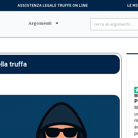
ASSISTENZA LEGALE TRUFFE ON LINE
LE MI
Argomenti
lla truffa
Stefano
, 15 Luglio
M
Tutto perfetto
P
Ero stato truffato. Mi sono rivolto all'associazione e
Mi son
sono riuscito a ottenere soddisfazione
u
ri
a
p