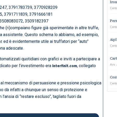
Iron
247, 3791783739, 3770928209
Cent
05, 3791711839, 3791666181
Pers
 – 3508083072, 3509182397
Cent
 (ri)compaiano figure già sperimentate in altre truffe,
ua assistente. Questo schema lo abbiamo, ad esempio,
Aipl
ed è evidentemente utile ai truffatori per “auto”
nt
Cent
pena adescate.
Cart
matizzati quotidiani con grafici e inviti a partecipare a
Avv.
ndicato per l’investimento era
, collegato
interfinit.com
Conv
e al meccanismo di persuasione e pressione psicologica
Cent
uppo dà infatti a chiunque un senso di protezione e
’ansia di “restare escluso”, tagliato fuori da