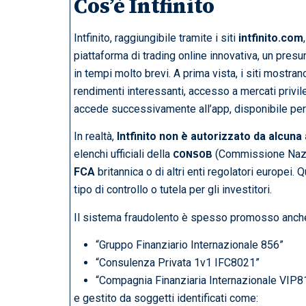
Cos’è Intfinito
Intfinito, raggiungibile tramite i siti
intfinito.com
piattaforma di trading online innovativa, un presu
in tempi molto brevi. A prima vista, i siti mostr
rendimenti interessanti, accesso a mercati privile
accede successivamente all’app, disponibile per
In realtà,
Intfinito non è autorizzato da alcuna 
elenchi ufficiali della
(Commissione Nazio
CONSOB
FCA
britannica o di altri enti regolatori europei.
tipo di controllo o tutela per gli investitori.
Il sistema fraudolento è spesso promosso anch
“Gruppo Finanziario Internazionale 856”
“Consulenza Privata 1v1 IFC8021”
“Compagnia Finanziaria Internazionale VIP8
e gestito da soggetti identificati come: