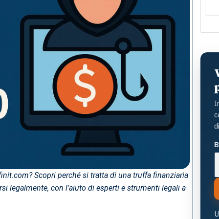
d
la
i
I
c
d
B
rfinit.com? Scopri perché si tratta di una truffa finanziaria
si legalmente, con l’aiuto di esperti e strumenti legali a
U