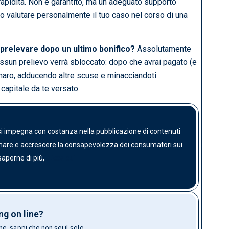
apidità. Non è garantito, ma un adeguato supporto
o valutare personalmente il tuo caso nel corso di una
 prelevare dopo un ultimo bonifico?
Assolutamente
ssun prelievo verrà sbloccato: dopo che avrai pagato (e
denaro, adducendo altre scuse e minacciandoti
capitale da te versato.
 si impegna con costanza nella pubblicazione di contenuti
ormare e accrescere la consapevolezza dei consumatori sui
clicca qui
 saperne di più,
ng on line?
e, sappi che non sei il solo.