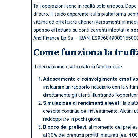
Tali operazioni sono in realtà solo un’esca. Dopo
di euro, il saldo apparente sulla piattaforma sem
vittima ad effettuare ulteriori versamenti, in media
spesso effettuati su conti correnti intestati a
soc
And Finance Ep Sa – IBAN: ES97684900015500
Come funziona la truffa
Il meccanismo è articolato in fasi precise:
Adescamento e coinvolgimento emotiv
instaurare un rapporto fiduciario con la vitt
direttamente gli utenti illustrando l’opportuni
Simulazione di rendimenti elevati
: la pia
crescita continua dell’investimento. Alcuni ut
raddoppiare in pochi giorni.
Blocco dei prelievi
: al momento del prelie
al 30% dei presunti profitti maturati (es. 4.