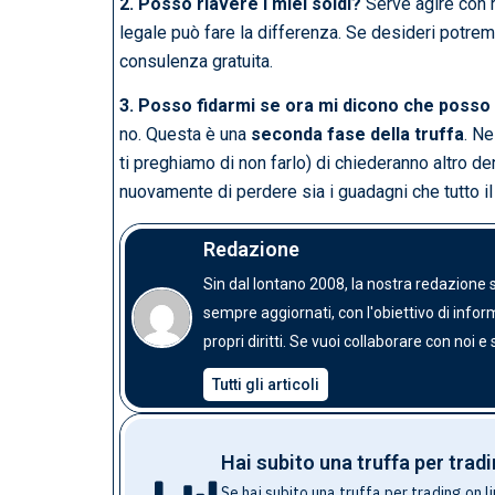
2. Posso riavere i miei soldi?
Serve agire con r
legale può fare la differenza. Se desideri potrem
consulenza gratuita.
3. Posso fidarmi se ora mi dicono che posso
no. Questa è una
seconda fase della truffa
. Ne
ti preghiamo di non farlo) di chiederanno altro 
nuovamente di perdere sia i guadagni che tutto il 
Redazione
Sin dal lontano 2008, la nostra redazione
sempre aggiornati, con l'obiettivo di inf
propri diritti. Se vuoi collaborare con noi e
Tutti gli articoli
Hai subito una truffa per tradi
Se hai subito una truffa per trading on lin