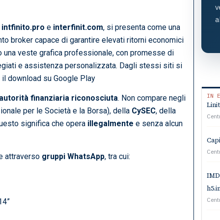
v
a
,
intfinito.pro
e
interfinit.com
, si presenta come una
nto broker capace di garantire elevati ritorni economici
ano una veste grafica professionale, con promesse di
giati e assistenza personalizzata. Dagli stessi siti si
 il download su Google Play
IN 
autorità finanziaria riconosciuta
. Non compare negli
Lini
nale per le Società e la Borsa), della
CySEC
, della
Cent
 Questo significa che opera
illegalmente
e senza alcun
Capi
Cent
e attraverso
gruppi WhatsApp
, tra cui:
IMDB
h5.
Cent
14”