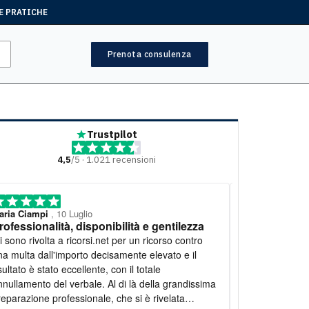
E PRATICHE
Prenota consulenza
Trustpilot
4,5
/5 · 1.021 recensioni
aria Ciampi
, 10 Luglio
Mariella
, 7 Lugl
rofessionalità, disponibilità e gentilezza
Lavoro eccel
o rivolta a ricorsi.net per un ricorso contro
Desidero espri
na multa dall'importo decisamente elevato e il
il lavoro svolt
sultato è stato eccellente, con il totale
personale estr
nnullamento del verbale. Al di là della grandissima
Mi hanno seguit
reparazione professionale, che si è rivelata
fornendomi spi