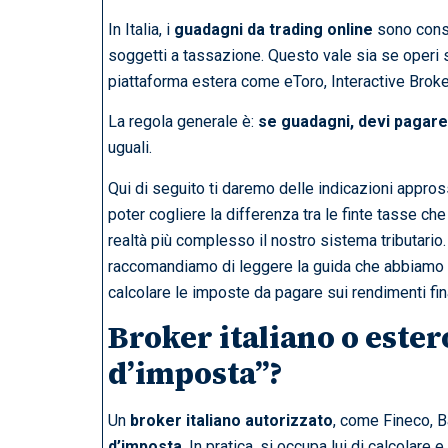
In Italia, i
guadagni da trading online
sono cons
soggetti a tassazione. Questo vale sia se operi s
piattaforma estera come eToro, Interactive Broke
La regola generale è:
se guadagni, devi pagare
uguali.
Qui di seguito ti daremo delle indicazioni appro
poter cogliere la differenza tra le finte tasse che 
realtà più complesso il nostro sistema tributario.
raccomandiamo di leggere la guida che abbiamo p
calcolare le imposte da pagare sui rendimenti fin
Broker italiano o estero
d’imposta”?
Un
broker italiano autorizzato
, come Fineco, 
d’imposta
. In pratica, si occupa lui di calcolar