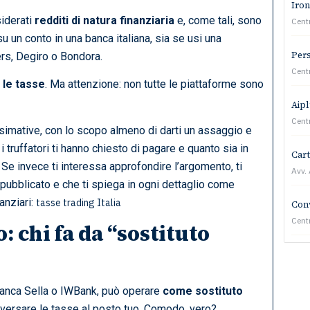
Iron
iderati
redditi di natura finanziaria
e, come tali, sono
Cent
u un conto in una banca italiana, sia se usi una
Pers
rs, Degiro o Bondora.
Cent
 le tasse
. Ma attenzione: non tutte le piattaforme sono
Aipl
Cent
ssimative, con lo scopo almeno di darti un assaggio e
i truffatori ti hanno chiesto di pagare e quanto sia in
Cart
 Se invece ti interessa approfondire l’argomento, ti
Avv.
ubblicato e che ti spiega in ogni dettaglio come
anziari:
tasse trading Italia
Conv
Cent
: chi fa da “sostituto
Banca Sella o IWBank, può operare
come sostituto
e e versare le tasse al posto tuo. Comodo, vero?