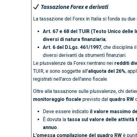
Tassazione Forex e derivati
La tassazione del Forex in Italia si fonda su due r
Art. 67 e 68 del TUIR (Testo Unico delle 
diversi di natura finanziaria
;
Art. 6 del D.Lgs. 461/1997
, che disciplina i
diversi derivanti da strumenti finanziari.
Le plusvalenze da Forex rientrano nei
redditi di
TUIR, e sono soggette all’
aliquota del 26%
, app
registrati nell’arco dell’anno fiscale.
Oltre alla tassazione sulle plusvalenze, chi detie
monitoraggio fiscale
previsto dal
quadro RW
d
Deve essere indicato
il valore massimo d
È dovuta la
tassa sul valore delle attività
annuo
.
L’omessa compilazione del quadro RW
è punit