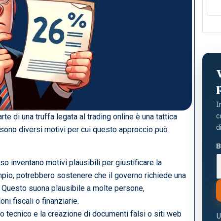
d
la
i
I
c
e di una truffa legata al trading online è una tattica
d
i sono diversi motivi per cui questo approccio può
B
sso inventano motivi plausibili per giustificare la
pio, potrebbero sostenere che il governo richiede una
i. Questo suona plausibile a molte persone,
i fiscali o finanziarie.
io tecnico e la creazione di documenti falsi o siti web
U