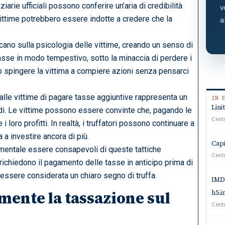
arie ufficiali possono conferire un’aria di credibilità
v
vittime potrebbero essere indotte a credere che la
a
ocano sulla psicologia delle vittime, creando un senso di
tasse in modo tempestivo, sotto la minaccia di perdere i
 può spingere la vittima a compiere azioni senza pensarci
 alle vittime di pagare tasse aggiuntive rappresenta un
IN 
Lini
ondi. Le vittime possono essere convinte che, pagando le
Cent
 loro profitti. In realtà, i truffatori possono continuare a
 a investire ancora di più.
Capi
amentale essere consapevoli di queste tattiche
Cent
on richiedono il pagamento delle tasse in anticipo prima di
 essere considerata un chiaro segno di truffa.
IMDB
ente la tassazione sul
h5.
Cent