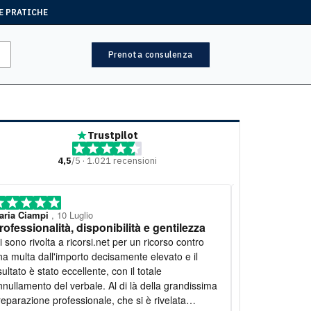
E PRATICHE
Prenota consulenza
Trustpilot
4,5
/5 · 1.021 recensioni
aria Ciampi
, 10 Luglio
Mariella
, 7 Lugl
rofessionalità, disponibilità e gentilezza
Lavoro eccel
o rivolta a ricorsi.net per un ricorso contro
Desidero espri
na multa dall'importo decisamente elevato e il
il lavoro svolt
sultato è stato eccellente, con il totale
personale estr
nnullamento del verbale. Al di là della grandissima
Mi hanno seguit
reparazione professionale, che si è rivelata
fornendomi spi