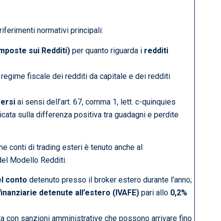
iferimenti normativi principali:
Imposte sui Redditi)
per quanto riguarda i
redditi
l regime fiscale dei redditi da capitale e dei redditi
versi
ai sensi dell’art. 67, comma 1, lett. c-quinquies
licata sulla differenza positiva tra guadagni e perdite
ne conti di trading esteri è tenuto anche al
el Modello Redditi.
el conto
detenuto presso il broker estero durante l’anno;
 finanziarie detenute all’estero (IVAFE)
pari allo
0,2%
a con sanzioni amministrative che possono arrivare fino