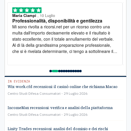
Maria Ciampi
, 10 Luglio
M
Professionalità, disponibilità e gentilezza
L
o
Mi sono rivolta a ricorsi.net per un ricorso contro una
D
multa dall'importo decisamente elevato e il risultato è
l
stato eccellente, con il totale annullamento del verbale.
e
Al di là della grandissima preparazione professionale,
s
che si è rivelata determinante, ci tengo a sottolineare il
s
lato umano: la disponibilità è stata costante e la
pr
gentilezza infinita. Lo raccomando vivamente
a
e
C
IN EVIDENZA
Wix-work.cfd recensioni: il casinò online che richiama Macao
Centro Studi Difesa Consumatori
29 Luglio 2026
IncomeMax recensioni: verifica e analisi della piattaforma
Centro Studi Difesa Consumatori
29 Luglio 2026
Linity Trades recensioni: analisi del dominio e dei rischi