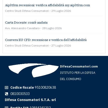
Aipltfrm recensioni: verifica affidabilità my.aipltfrm.com
Centro Studi Difesa Consumatori
29 Luglio 2026
Carta Docente: com’è andata
Avv. Alessandro Cavallaro
28 Luglio 2026
Convera EU CFD: recensione e verifica dell’affidabilità
Centro Studi Difesa Consumatori
27 Luglio 2026
DifesaConsumatori.com
ISTITUTO PER LA DIFESA
DEL CONSUMO
Codice fiscale
95100820638
0810030533
Difesa Consumatori S.T.A. srl