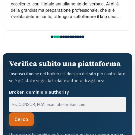
eccellente, con il totale annullamento del verbale. Al di là
della grandissima preparazione professionale, che si è
rivelata determinante, ci tengo a sottolineare il lato umano:
la disponibilità è stata costante e la gentilezza infinita. Lo
raccomando vivamente
l
Verifica subito una piattaforma
Inserisci il nome del broker o il dominio del sito per controllare
se è già stato segnalato dalle autorità di vigilanza.
Broker, dominio o authority
Cerca
Un controllo rapido può aiutarti a evitare versamenti su