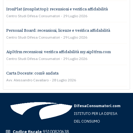
IronPlat (ironplat.top): recensioni e verifica affidabilità
Centro Studi Difesa Consumatori
29 Luglio 2026
Personal Board: recensioni, licenze e verifica affidabilità
Centro Studi Difesa Consumatori
29 Luglio 2026
Aipltfrm recensioni: verifica affidabilità my.aipltfrm.com
Centro Studi Difesa Consumatori
29 Luglio 2026
Carta Docente: com’è andata
Avv. Alessandro Cavallaro
28 Luglio 2026
DifesaConsumatori.com
ISTITUTO PER LA DIFESA
DEL CONSUMO
Codice fiscale
95100820638