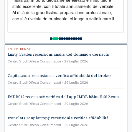
multa dall'importo decisamente elevato e il risultato è
l
stato eccellente, con il totale annullamento del verbale.
e
Al di là della grandissima preparazione professionale,
s
che si è rivelata determinante, ci tengo a sottolineare il
s
lato umano: la disponibilità è stata costante e la
pr
gentilezza infinita. Lo raccomando vivamente
a
e
C
IN EVIDENZA
Linity Trades recensioni: analisi del dominio e dei rischi
Centro Studi Difesa Consumatori
29 Luglio 2026
Capital.com: recensione e verifica affidabilità del broker
Centro Studi Difesa Consumatori
29 Luglio 2026
IMDB012 recensioni: verifica dell’app IMDB h5.imdb012.com
Centro Studi Difesa Consumatori
29 Luglio 2026
IronPlat (ironplat.top): recensioni e verifica affidabilità
Centro Studi Difesa Consumatori
29 Luglio 2026