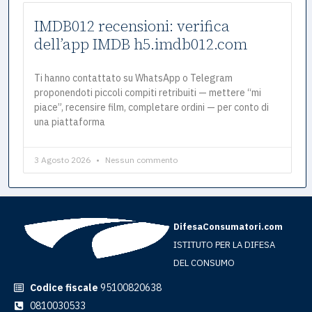
IMDB012 recensioni: verifica
dell’app IMDB h5.imdb012.com
Ti hanno contattato su WhatsApp o Telegram
proponendoti piccoli compiti retribuiti — mettere “mi
piace”, recensire film, completare ordini — per conto di
una piattaforma
3 Agosto 2026
Nessun commento
DifesaConsumatori.com
ISTITUTO PER LA DIFESA
DEL CONSUMO
Codice fiscale
95100820638
0810030533