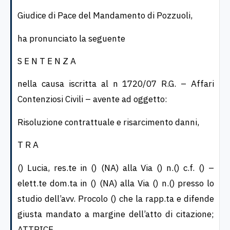
Giudice di Pace del Mandamento di Pozzuoli,
ha pronunciato la seguente
S E N T E N Z A
nella causa iscritta al n 1720/07 R.G. – Affari
Contenziosi Civili – avente ad oggetto:
Risoluzione contrattuale e risarcimento danni,
T R A
() Lucia, res.te in () (NA) alla Via () n.() c.f. () –
elett.te dom.ta in () (NA) alla Via () n.() presso lo
studio dell’avv. Procolo () che la rapp.ta e difende
giusta mandato a margine dell’atto di citazione;
ATTRICE