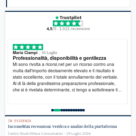
Trustpilot
4,5
/5 · 1.021 recensioni
Maria Ciampi
, 10 Luglio
M
Professionalità, disponibilità e gentilezza
L
o
Mi sono rivolta a ricorsi.net per un ricorso contro una
D
multa dall'importo decisamente elevato e il risultato è
l
stato eccellente, con il totale annullamento del verbale.
e
Al di là della grandissima preparazione professionale,
s
che si è rivelata determinante, ci tengo a sottolineare il
s
lato umano: la disponibilità è stata costante e la
pr
gentilezza infinita. Lo raccomando vivamente
a
e
C
IN EVIDENZA
IncomeMax recensioni: verifica e analisi della piattaforma
Centro Studi Difesa Consumatori
29 Luglio 2026