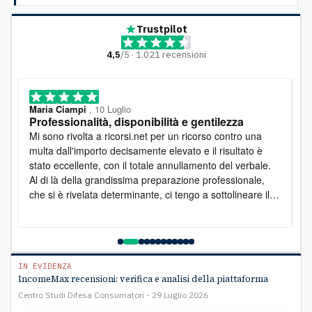
Trustpilot
4,5
/5 · 1.021 recensioni
Maria Ciampi
, 10 Luglio
M
Professionalità, disponibilità e gentilezza
L
o
Mi sono rivolta a ricorsi.net per un ricorso contro una
D
multa dall'importo decisamente elevato e il risultato è
l
stato eccellente, con il totale annullamento del verbale.
e
Al di là della grandissima preparazione professionale,
s
che si è rivelata determinante, ci tengo a sottolineare il
s
lato umano: la disponibilità è stata costante e la
pr
gentilezza infinita. Lo raccomando vivamente
a
e
C
IN EVIDENZA
IncomeMax recensioni: verifica e analisi della piattaforma
Centro Studi Difesa Consumatori
29 Luglio 2026