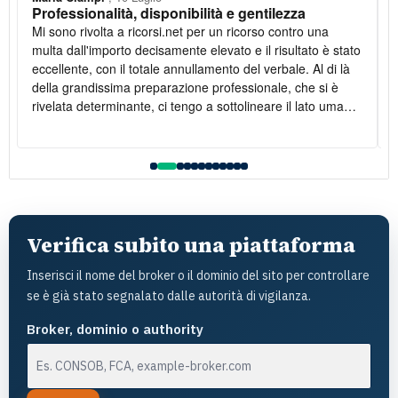
Professionalità, disponibilità e gentilezza
Mi sono rivolta a ricorsi.net per un ricorso contro una
multa dall'importo decisamente elevato e il risultato è stato
eccellente, con il totale annullamento del verbale. Al di là
della grandissima preparazione professionale, che si è
rivelata determinante, ci tengo a sottolineare il lato umano:
la disponibilità è stata costante e la gentilezza infinita. Lo
raccomando vivamente
l
Verifica subito una piattaforma
Inserisci il nome del broker o il dominio del sito per controllare
se è già stato segnalato dalle autorità di vigilanza.
Broker, dominio o authority