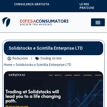
CONSULENZA GRATUITA
LE MIE
PRATICHE
DIFESA
CONSUMATORI
SOCIETÀ TRA AVVOCATI
Solidstocks e Scintilla Enterprise LTD
Redazione
trading on line
Home
»
Solidstocks e Scintilla Enterprise LTD