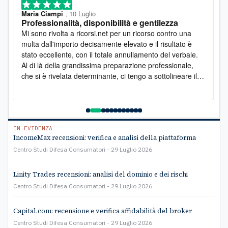
Maria Ciampi
, 10 Luglio
M
Professionalità, disponibilità e gentilezza
L
o
Mi sono rivolta a ricorsi.net per un ricorso contro una
D
multa dall'importo decisamente elevato e il risultato è
l
stato eccellente, con il totale annullamento del verbale.
e
Al di là della grandissima preparazione professionale,
s
che si è rivelata determinante, ci tengo a sottolineare il
s
lato umano: la disponibilità è stata costante e la
pr
gentilezza infinita. Lo raccomando vivamente
a
e
C
IN EVIDENZA
IncomeMax recensioni: verifica e analisi della piattaforma
Centro Studi Difesa Consumatori
29 Luglio 2026
Linity Trades recensioni: analisi del dominio e dei rischi
Centro Studi Difesa Consumatori
29 Luglio 2026
Capital.com: recensione e verifica affidabilità del broker
Centro Studi Difesa Consumatori
29 Luglio 2026