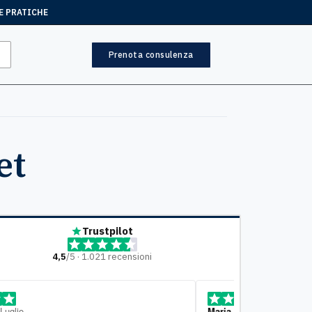
E PRATICHE
Prenota consulenza
et
Trustpilot
4,5
/5 · 1.021 recensioni
ia Ciampi
, 10 Luglio
Mariella
, 7 Lugl