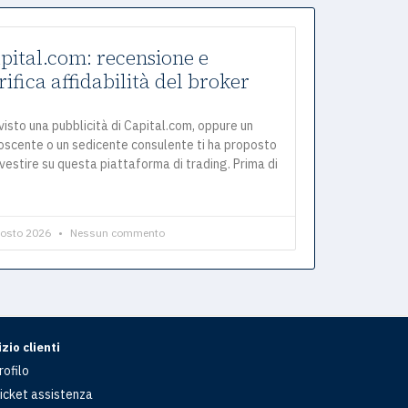
pital.com: recensione e
rifica affidabilità del broker
visto una pubblicità di Capital.com, oppure un
oscente o un sedicente consulente ti ha proposto
nvestire su questa piattaforma di trading. Prima di
gosto 2026
Nessun commento
zio clienti
rofilo
icket assistenza