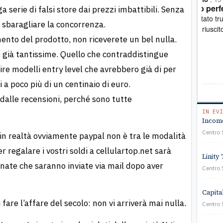
Tutto perfetto
Pro
a serie di falsi store dai prezzi imbattibili. Senza
Ero stato truffato. Mi sono rivolto all'associazione e
Mi sono rivolt
 a sbaragliare la concorrenza.
sono riuscito a ottenere soddisfazione
mult
nto del prodotto, non riceverete un bel nulla.
stat
verb
 già tantissime. Quello che contraddistingue
prof
rire modelli entry level che avrebbero già di per
a so
cost
a poco più di un centinaio di euro.
viv
 dalle recensioni, perché sono tutte
IN EVI
Income
Centro 
 in realtà ovviamente paypal non è tra le modalità
regalare i vostri soldi a cellulartop.net sarà
Linity 
inate che saranno inviate via mail dopo aver
Centro 
Capita
re l’affare del secolo: non vi arriverà mai nulla.
Centro 