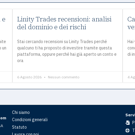
 e
Linity Trades recensioni: analisi
Ca
del dominio e dei rischi
ve
mite
Stai cercando recensioni su Linity Trades perché
Hai 
o un
qualcuno ti ha proposto di investire tramite questa
con
piattaforma, oppure perché hai già aperto un conto e
di i
ora
6 Agosto 2026
Nessun commento
4 A
Chi siamo
Servi
com
Condizioni generali
P
SA
Statuto
T
Lavora con noi