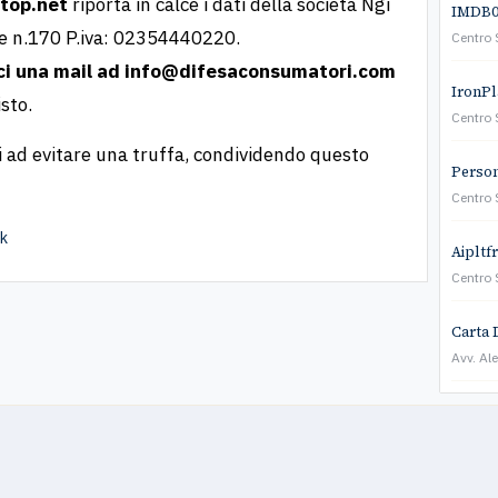
rtop.net
riporta in calce i dati della società Ngi
IMDB01
ige n.170 P.iva: 02354440220.
Centro 
ci una mail ad
info@difesaconsumatori.com
IronPla
sto.
Centro 
ci ad evitare una truffa, condividendo questo
Persona
Centro 
ok
Aipltf
Centro 
Carta 
Avv. Al