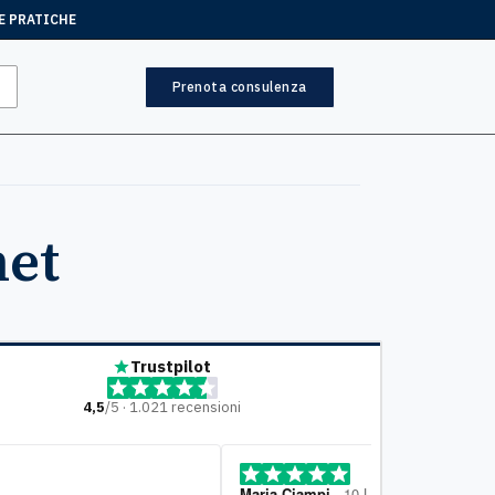
E PRATICHE
Prenota consulenza
net
Trustpilot
4,5
/5 · 1.021 recensioni
ia Ciampi
, 10 Luglio
Mariella
, 7 Lugl