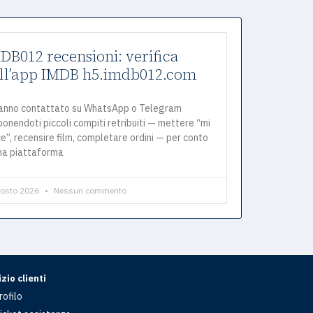
DB012 recensioni: verifica
ll’app IMDB h5.imdb012.com
hanno contattato su WhatsApp o Telegram
onendoti piccoli compiti retribuiti — mettere “mi
e”, recensire film, completare ordini — per conto
una piattaforma
gosto 2026
Nessun commento
zio clienti
rofilo