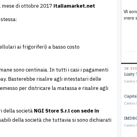
Tutto perfetto
Pro
del mese di ottobre 2017
italiamarket.net
Ero stato truffato. Mi sono rivolto all'associazione e
Mi sono rivolt
sono riuscito a ottenere soddisfazione
mult
 stessa:
stat
verb
prof
a so
llulari ai frigoriferi) a basso costo
cost
viv
mane sono centinaia. In tutti i casi i pagamenti
IN EVI
Linity 
y. Basterebbe risalire agli intestatari delle
Centro 
 emesso per districare la matassa e risalire agli
Capita
Centro 
ri della società
NGI Store S.r.l con sede in
IMDB01
abili della società che tuttavia si sono dichiarati
Centro 