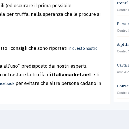
IronPla
li (ed oscurare il prima possibile
Centro 
la per truffa, nella speranza che le procure si
Persona
Centro 
:
Aipltf
to i consigli che sono riportati
in questo nostro
Centro 
Carta 
a all’uso” predisposto dai nostri esperti.
Avv. Al
contrastare la truffa di
italiamarket.net
e ti
per evitare che altre persone cadano in
facebook
Conver
Centro 