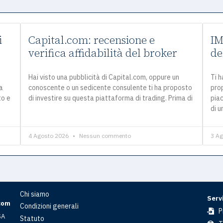
i
Capital.com: recensione e
IM
verifica affidabilità del broker
de
Hai visto una pubblicità di Capital.com, oppure un
Ti 
a
conoscente o un sedicente consulente ti ha proposto
prop
to e
di investire su questa piattaforma di trading. Prima di
piac
di 
4 Agosto 2026
Nessun commento
3 A
Chi siamo
Servi
com
Condizioni generali
P
SA
Statuto