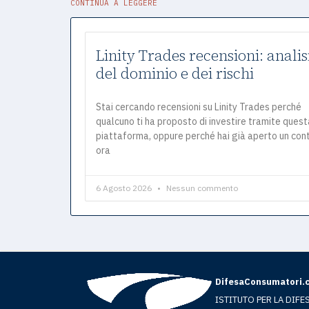
CONTINUA A LEGGERE
Linity Trades recensioni: analis
del dominio e dei rischi
Stai cercando recensioni su Linity Trades perché
qualcuno ti ha proposto di investire tramite quest
piattaforma, oppure perché hai già aperto un con
ora
6 Agosto 2026
Nessun commento
DifesaConsumatori.
ISTITUTO PER LA DIFE